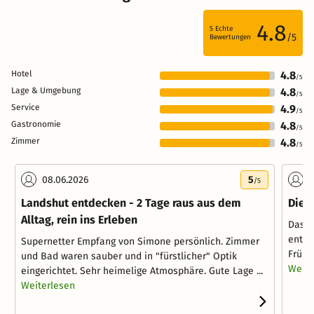
4.8
5
Echte
/5
Bewertungen
Hotel
4.8
/5
Lage & Umgebung
4.8
/5
Service
4.9
/5
Gastronomie
4.8
/5
Zimmer
4.8
/5
08.06.2026
5
1
/5
Landshut entdecken - 2 Tage raus aus dem
Die 
Alltag, rein ins Erleben
Das H
entfe
Supernetter Empfang von Simone persönlich. Zimmer
Frühs
und Bad waren sauber und in "fürstlicher" Optik
Weite
eingerichtet. Sehr heimelige Atmosphäre. Gute Lage ...
Weiterlesen