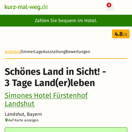
0
+ 21 Fotos
Zahlen Sie bequem im Hotel.
3 Tage
4.8
135 €
/5
-37%
Angebot
Zimmer
Lage
Ausstattung
Bewertungen
Schönes Land in Sicht! -
3 Tage Land(er)leben
Simones Hotel Fürstenhof
Landshut
Landshut, Bayern
Auf Karte anzeigen