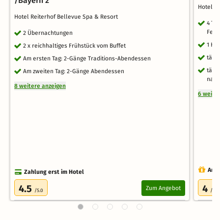
/Bayern 2
Hotel "
Hotel Reiterhof Bellevue Spa & Resort
4 Ta
Feri
2 Übernachtungen
1 Hu
2 x reichhaltiges Frühstück vom Buffet
tägl
Am ersten Tag: 2-Gänge Traditions-Abendessen
tägl
Am zweiten Tag: 2-Gänge Abendessen
nach
8 weitere anzeigen
6 weite
Auch
Zahlung erst im Hotel
4.5
4
Zum Angebot
/5.0
/5.0