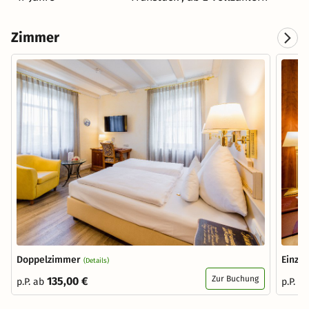
Zimmer
Doppelzimmer
Einze
(Details)
Zur Buchung
135,00 €
p.P. ab
p.P. a