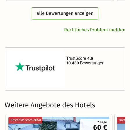
alle Bewertungen anzeigen
Rechtliches Problem melden
Weitere Angebote des Hotels
Kostenlos stornierbar
Kostenl
2 Tage
60 €