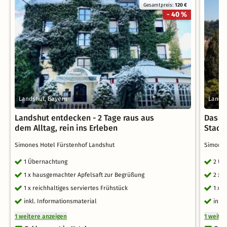
Gesamtpreis:
120 €
- 40 %
Landshut, Bayern
Landsh
Landshut entdecken - 2 Tage raus aus
Das i
dem Alltag, rein ins Erleben
Stadtf
Simones Hotel Fürstenhof Landshut
Simones
1 Übernachtung
2 Üb
1 x hausgemachter Apfelsaft zur Begrüßung
2 x 
1 x reichhaltiges serviertes Frühstück
1 x 
inkl. Informationsmaterial
inkl
1 weitere anzeigen
1 weite