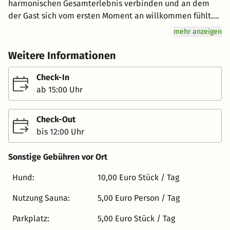
harmonischen Gesamterlebnis verbinden und an dem
der Gast sich vom ersten Moment an willkommen fühlt.
Nur wenige Schritte von der eindrucksvollen Landshuter
mehr anzeigen
Altstadt entfernt, empfängt das liebevoll geführte Haus
seine Gäste mit romantischem Flair und einer
Weitere Informationen
Atmosphäre, die Wärme und Eleganz ausstrahlt. Seit
1906 steht der Fürstenhof für charmante Gastlichkeit mit
Check-In
Charakter – stilvoll, authentisch und voller
ab 15:00 Uhr
Persönlichkeit. Die 22 Zimmer sind in warmen Farben
und edlen Holztönen gehalten und laden mit einer
Check-Out
gelungenen Mischung aus klassischer Behaglichkeit und
bis 12:00 Uhr
modernem Komfort zum Entspannen ein. Wer noch etwas
mehr Ruhe sucht, findet sie in der hauseigenen Sauna –
Sonstige Gebühren vor Ort
ein kleiner Rückzugsort für Körper und Geist
(Nutzungsgebühr: 5 €). Der Fürstenhof ist mehr als ein
Hund:
10,00 Euro Stück / Tag
Hotel – er ist ein Ort zum Ankommen, Wohlfühlen und
Nutzung Sauna:
5,00 Euro Person / Tag
Genießen.
Parkplatz:
5,00 Euro Stück / Tag