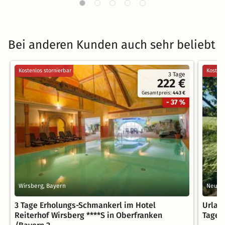
Bei anderen Kunden auch sehr beliebt
Kostenlos stornierbar
Kostenl
3 Tage
222 €
Gesamtpreis:
443 €
- 37 %
Wirsberg, Bayern
Neukir
3 Tage Erholungs-Schmankerl im Hotel
Urlau
Reiterhof Wirsberg ****S in Oberfranken
Tage 