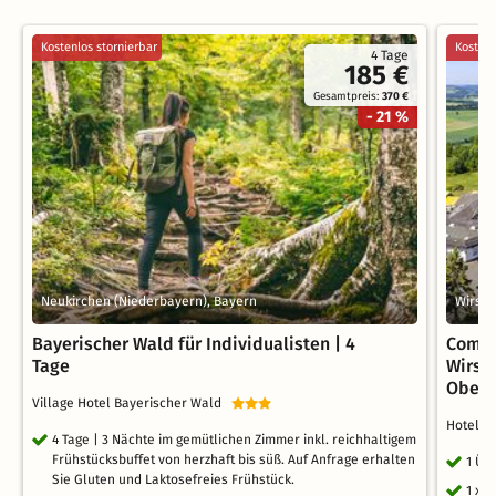
Kostenlos stornierbar
Kostenl
4 Tage
185 €
Gesamtpreis:
370 €
- 21 %
Neukirchen (Niederbayern), Bayern
Wirsbe
Bayerischer Wald für Individualisten | 4
Comfo
Tage
Wirsb
Oberf
Village Hotel Bayerischer Wald
Hotel R
4 Tage | 3 Nächte im gemütlichen Zimmer inkl. reichhaltigem
Frühstücksbuffet von herzhaft bis süß. Auf Anfrage erhalten
1 Üb
Sie Gluten und Laktosefreies Frühstück.
1 x 