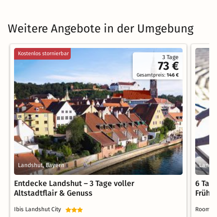
Weitere Angebote in der Umgebung
Kostenlos stornierbar
3 Tage
73 €
Gesamtpreis:
146 €
Landshut, Bayern
Landsh
Entdecke Landshut – 3 Tage voller
6 Tag
Altstadtflair & Genuss
Frühs
Ibis Landshut City
Rooming