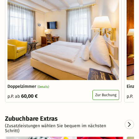
Doppelzimmer
Einze
(Details)
Zur Buchung
60,00 €
p.P. ab
p.P. a
Zubuchbare Extras
(Zusatzleistungen wählen Sie bequem im nächsten
Schritt)