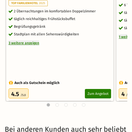
TOP FAMILIENHOTEL
2025
6 Ta
2 Übernachtungen im komfortablen Doppelzimmer
tägl
täglich reichhaltiges Frühstücksbuffet
tägl
Begrüßungsgetränk
tägl
Stadtplan mit allen Sehenswürdigkeiten
1 weite
3 weitere anzeigen
Auch als Gutschein möglich
Auch
4.5
4
Zum Angebot
/5.0
/5.0
Bei anderen Kunden auch sehr beliebt