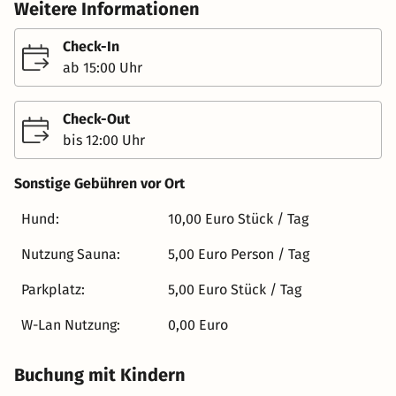
seine Gäste mit romantischem Flair und einer
Weitere Informationen
Atmosphäre, die Wärme und Eleganz ausstrahlt. Seit
1906 steht der Fürstenhof für charmante Gastlichkeit mit
Check-In
Charakter – stilvoll, authentisch und voller
ab 15:00 Uhr
Persönlichkeit. Die 22 Zimmer sind in warmen Farben
und edlen Holztönen gehalten und laden mit einer
Check-Out
gelungenen Mischung aus klassischer Behaglichkeit und
bis 12:00 Uhr
modernem Komfort zum Entspannen ein. Wer noch etwas
mehr Ruhe sucht, findet sie in der hauseigenen Sauna –
Sonstige Gebühren vor Ort
ein kleiner Rückzugsort für Körper und Geist
(Nutzungsgebühr: 5 €). Der Fürstenhof ist mehr als ein
Hund:
10,00 Euro Stück / Tag
Hotel – er ist ein Ort zum Ankommen, Wohlfühlen und
Nutzung Sauna:
5,00 Euro Person / Tag
Genießen.
Parkplatz:
5,00 Euro Stück / Tag
W-Lan Nutzung:
0,00 Euro
Buchung mit Kindern