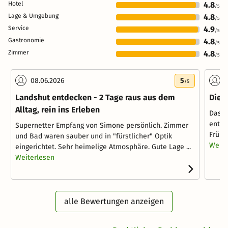
Hotel
4.8
/5
Lage & Umgebung
4.8
/5
Service
4.9
/5
Gastronomie
4.8
/5
Zimmer
4.8
/5
08.06.2026
5
1
/5
Landshut entdecken - 2 Tage raus aus dem
Die 
Alltag, rein ins Erleben
Das H
entfe
Supernetter Empfang von Simone persönlich. Zimmer
Frühs
und Bad waren sauber und in "fürstlicher" Optik
Weite
eingerichtet. Sehr heimelige Atmosphäre. Gute Lage ...
Weiterlesen
alle Bewertungen anzeigen