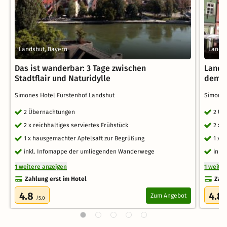
Landshut, Bayern
Landsh
Das ist wanderbar: 3 Tage zwischen
Lands
Stadtflair und Naturidylle
dem Al
Simones Hotel Fürstenhof Landshut
Simones
2 Übernachtungen
2 Üb
2 x reichhaltiges serviertes Frühstück
2 x 
1 x hausgemachter Apfelsaft zur Begrüßung
1 x 
inkl. Infomappe der umliegenden Wanderwege
inkl
1 weitere anzeigen
1 weite
Zahlung erst im Hotel
Zahl
4.8
4.8
Zum Angebot
/5.0