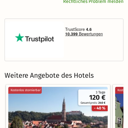
Rechtliches Problem melden
Weitere Angebote des Hotels
Kostenlos stornierbar
Kostenl
3 Tage
120 €
Gesamtpreis:
240 €
- 40 %