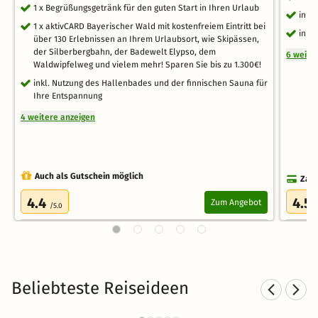
1 x Begrüßungsgetränk für den guten Start in Ihren Urlaub
inkl
1 x aktivCARD Bayerischer Wald mit kostenfreiem Eintritt bei
inkl
über 130 Erlebnissen an Ihrem Urlaubsort, wie Skipässen,
der Silberbergbahn, der Badewelt Elypso, dem
6 weite
Waldwipfelweg und vielem mehr! Sparen Sie bis zu 1.300€!
inkl. Nutzung des Hallenbades und der finnischen Sauna für
Ihre Entspannung
4 weitere anzeigen
Auch als Gutschein möglich
Zahl
4.4
4.5
Zum Angebot
/5.0
Beliebteste Reiseideen
Hotel mit Hund in Bayern