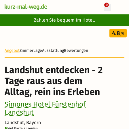
0
+ 20 Fotos
Zahlen Sie bequem im Hotel.
2 Tage
4.8
60 €
/5
-40%
Angebot
Zimmer
Lage
Ausstattung
Bewertungen
Landshut entdecken - 2
Tage raus aus dem
Alltag, rein ins Erleben
Simones Hotel Fürstenhof
Landshut
Landshut, Bayern
Auf Karte anzeigen