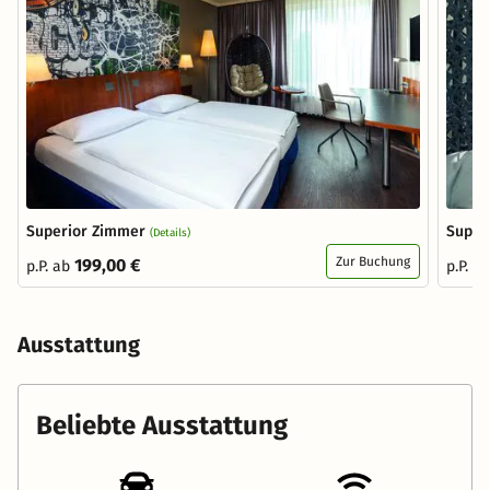
Superior Zimmer
Super
(Details)
Zur Buchung
199,00 €
p.P. ab
p.P. a
Ausstattung
Beliebte Ausstattung