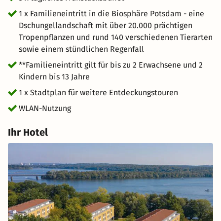
eine ferne Welt. Die Reise führt vorbei an einem
1 x Familieneintritt in die Biosphäre Potsdam - eine
Wasserfall, auf den Höhenweg, der sich in den Kronen
Dschungellandschaft mit über 20.000 prächtigen
der bis zu 14 Meter hohen Bäume befindet und über
Tropenpflanzen und rund 140 verschiedenen Tierarten
verschlungene Pfade zum Schmetterlingshaus und der
sowie einem stündlichen Regenfall
Unterwasserwelt Aquasphäre. Schließtage der Biosphäre
Potsdam: 24.12. und 31.12.
**Familieneintritt gilt für bis zu 2 Erwachsene und 2
Kindern bis 13 Jahre
1 x Stadtplan für weitere Entdeckungstouren
WLAN-Nutzung
Ihr Hotel