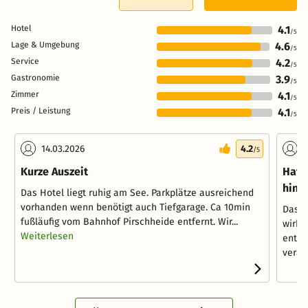
Hotel
4.1
/5
Lage & Umgebung
4.6
/5
Service
4.2
/5
Gastronomie
3.9
/5
Zimmer
4.1
/5
Preis / Leistung
4.1
/5
14.03.2026
4.2
2
/5
Kurze Auszeit
Have
hing
Das Hotel liegt ruhig am See. Parkplätze ausreichend
vorhanden wenn benötigt auch Tiefgarage. Ca 10min
Das H
fußläufig vom Bahnhof Pirschheide entfernt. Wir...
wirkl
Weiterlesen
entge
veralt.