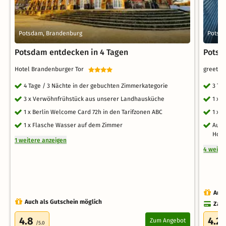
Potsdam, Brandenburg
Potsd
Potsdam entdecken in 4 Tagen
Potsd
Hotel Brandenburger Tor
greet H
4 Tage / 3 Nächte in der gebuchten Zimmerkategorie
3 Ta
3 x Verwöhnfrühstück aus unserer Landhausküche
1 x 
1 x Berlin Welcome Card 72h in den Tarifzonen ABC
1 x S
1 x Flasche Wasser auf dem Zimmer
Ausf
Hote
1 weitere anzeigen
4 weite
Auch
Auch als Gutschein möglich
Zahl
4.8
4.2
Zum Angebot
/5.0
/