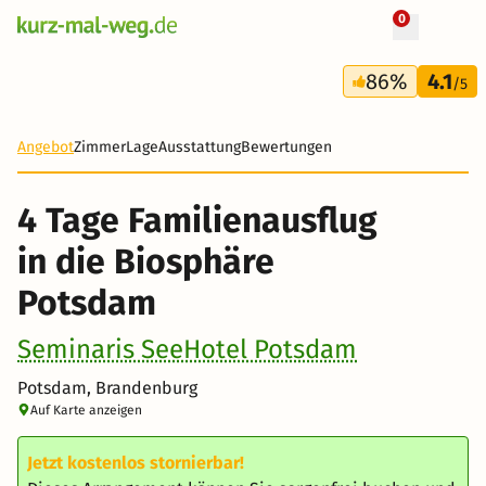
0
+ 13 Fotos
4 Tage
86%
4.1
199 €
/5
-28%
Angebot
Zimmer
Lage
Ausstattung
Bewertungen
4 Tage Familienausflug
in die Biosphäre
Potsdam
Seminaris SeeHotel Potsdam
Potsdam, Brandenburg
Auf Karte anzeigen
Jetzt kostenlos stornierbar!