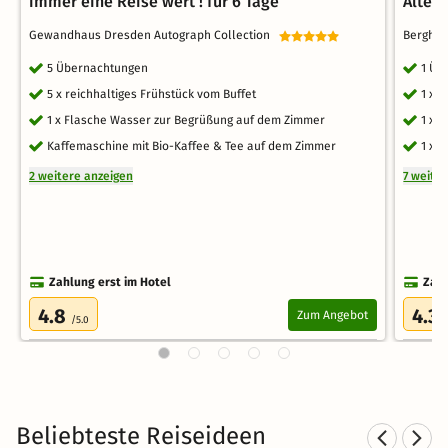
immer eine Reise wert ! für 6 Tage
Alten
Gewandhaus Dresden Autograph Collection
Bergho
5 Übernachtungen
1 Üb
5 x reichhaltiges Frühstück vom Buffet
1 x 
1 x Flasche Wasser zur Begrüßung auf dem Zimmer
1 x 
Kaffemaschine mit Bio-Kaffee & Tee auf dem Zimmer
1 x 
2 weitere anzeigen
7 weite
Zahlung erst im Hotel
Zahl
4.8
4.3
Zum Angebot
/5.0
/
Beliebteste Reiseideen
Familienurlaub in