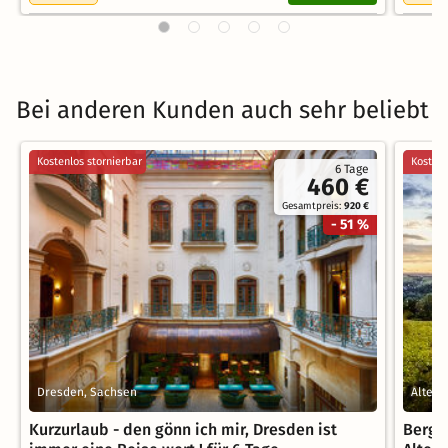
Bei anderen Kunden auch sehr beliebt
Kostenlos stornierbar
Kostenl
6 Tage
460 €
Gesamtpreis:
920 €
- 51 %
Dresden, Sachsen
Altenb
Kurzurlaub - den gönn ich mir, Dresden ist
Bergl