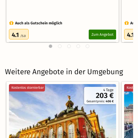
Auch als Gutschein möglich
Auch
4.1
4.1
Zum Angebot
/5.0
/
Weitere Angebote in der Umgebung
Kostenlos stornierbar
Kostenl
4 Tage
203 €
Gesamtpreis:
406 €