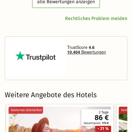
alle Bewertungen anzeigen
Rechtliches Problem melden
Weitere Angebote des Hotels
Kostenlos stornierbar
Kostenl
2 Tage
86 €
Gesamtpreis:
172 €
- 21 %