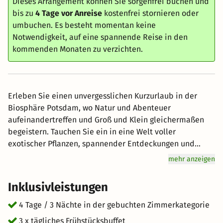
Dieses Arrangement können Sie sorgenfrei buchen und
bis zu
4 Tage vor Anreise
kostenfrei stornieren oder
umbuchen. Es besteht momentan keine
Notwendigkeit, auf eine spannende Reise in den
kommenden Monaten zu verzichten.
Erleben Sie einen unvergesslichen Kurzurlaub in der
Biosphäre Potsdam, wo Natur und Abenteuer
aufeinandertreffen und Groß und Klein gleichermaßen
begeistern. Tauchen Sie ein in eine Welt voller
exotischer Pflanzen, spannender Entdeckungen und
gemeinsamer Erlebnisse. Mitten in Potsdam gibt es
mehr anzeigen
einen Ort, an dem ein ganzes Jahr lang Sommer und
Urlaubsstimmung herrscht: die Biosphäre Potsdam. Die
Inklusivleistungen
Dschungellandschaft mit über 20.000 prächtigen
Tropenpflanzen und rund 140 verschiedenen Tierarten
4 Tage / 3 Nächte in der gebuchten Zimmerkategorie
sowie einem stündlichen Regenfall versetzt ihre Gäste in
3 x tägliches Frühstücksbuffet