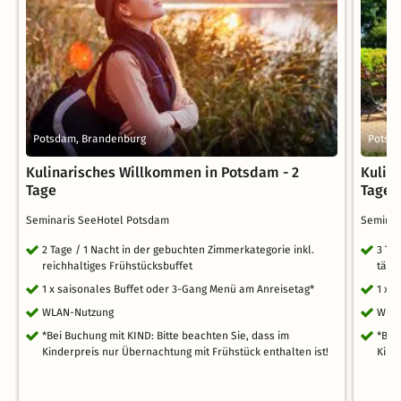
Potsdam, Brandenburg
Potsd
Kulinarisches Willkommen in Potsdam - 2
Kulin
Tage
Tage
Seminaris SeeHotel Potsdam
Semina
2 Tage / 1 Nacht in der gebuchten Zimmerkategorie inkl.
3 Ta
reichhaltiges Frühstücksbuffet
tägl
1 x saisonales Buffet oder 3-Gang Menü am Anreisetag*
1 x 
WLAN-Nutzung
WLA
*Bei Buchung mit KIND: Bitte beachten Sie, dass im
*Bei
Kinderpreis nur Übernachtung mit Frühstück enthalten ist!
Kind