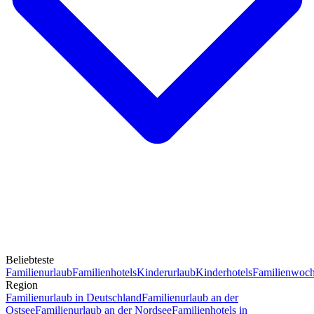
Beliebteste
Familienurlaub
Familienhotels
Kinderurlaub
Kinderhotels
Familienwoc
Region
Familienurlaub in Deutschland
Familienurlaub an der
Ostsee
Familienurlaub an der Nordsee
Familienhotels in