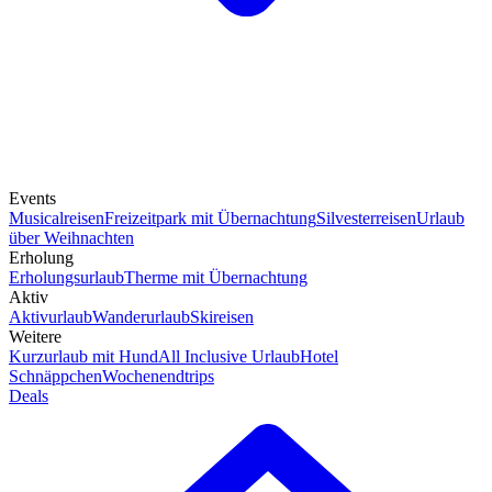
Events
Musicalreisen
Freizeitpark mit Übernachtung
Silvesterreisen
Urlaub
über Weihnachten
Erholung
Erholungsurlaub
Therme mit Übernachtung
Aktiv
Aktivurlaub
Wanderurlaub
Skireisen
Weitere
Kurzurlaub mit Hund
All Inclusive Urlaub
Hotel
Schnäppchen
Wochenendtrips
Deals