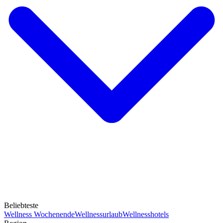
Beliebteste
Wellness Wochenende
Wellnessurlaub
Wellnesshotels