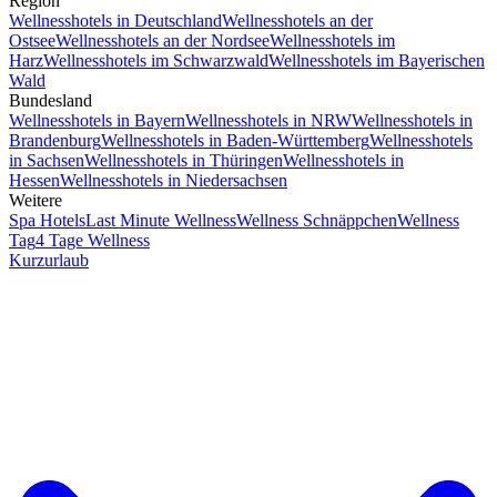
Region
Wellnesshotels in Deutschland
Wellnesshotels an der
Ostsee
Wellnesshotels an der Nordsee
Wellnesshotels im
Harz
Wellnesshotels im Schwarzwald
Wellnesshotels im Bayerischen
Wald
Bundesland
Wellnesshotels in Bayern
Wellnesshotels in NRW
Wellnesshotels in
Brandenburg
Wellnesshotels in Baden-Württemberg
Wellnesshotels
in Sachsen
Wellnesshotels in Thüringen
Wellnesshotels in
Hessen
Wellnesshotels in Niedersachsen
Weitere
Spa Hotels
Last Minute Wellness
Wellness Schnäppchen
Wellness
Tag
4 Tage Wellness
Kurzurlaub