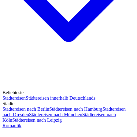
Beliebteste
Städtereisen
Städtereisen innerhalb Deutschlands
Städte
Städtereisen nach Berlin
Städtereisen nach Hamburg
Städtereisen
nach Dresden
Städtereisen nach München
Städtereisen nach
Köln
Städtereisen nach Leipzig
Romantik