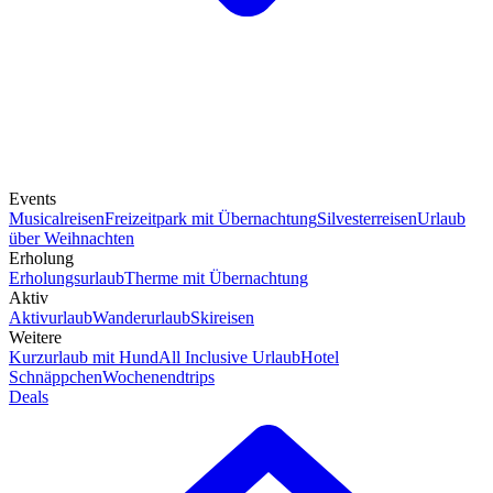
Events
Musicalreisen
Freizeitpark mit Übernachtung
Silvesterreisen
Urlaub
über Weihnachten
Erholung
Erholungsurlaub
Therme mit Übernachtung
Aktiv
Aktivurlaub
Wanderurlaub
Skireisen
Weitere
Kurzurlaub mit Hund
All Inclusive Urlaub
Hotel
Schnäppchen
Wochenendtrips
Deals