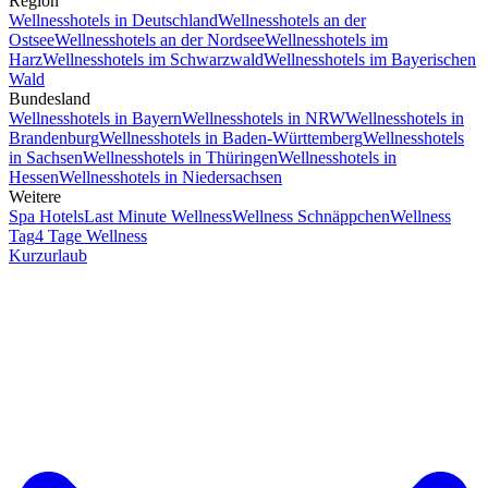
Region
Wellnesshotels in Deutschland
Wellnesshotels an der
Ostsee
Wellnesshotels an der Nordsee
Wellnesshotels im
Harz
Wellnesshotels im Schwarzwald
Wellnesshotels im Bayerischen
Wald
Bundesland
Wellnesshotels in Bayern
Wellnesshotels in NRW
Wellnesshotels in
Brandenburg
Wellnesshotels in Baden-Württemberg
Wellnesshotels
in Sachsen
Wellnesshotels in Thüringen
Wellnesshotels in
Hessen
Wellnesshotels in Niedersachsen
Weitere
Spa Hotels
Last Minute Wellness
Wellness Schnäppchen
Wellness
Tag
4 Tage Wellness
Kurzurlaub