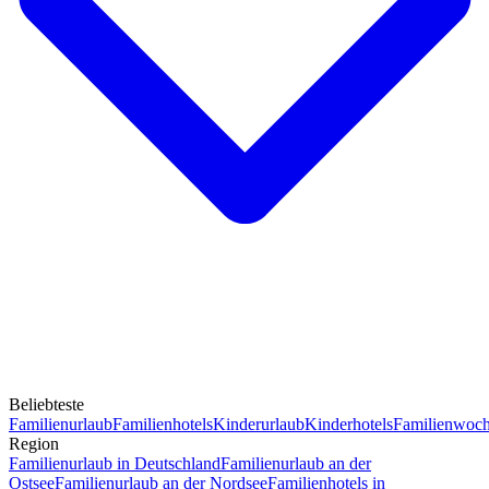
Beliebteste
Familienurlaub
Familienhotels
Kinderurlaub
Kinderhotels
Familienwoc
Region
Familienurlaub in Deutschland
Familienurlaub an der
Ostsee
Familienurlaub an der Nordsee
Familienhotels in