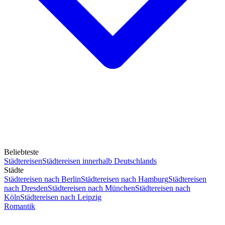
Beliebteste
Städtereisen
Städtereisen innerhalb Deutschlands
Städte
Städtereisen nach Berlin
Städtereisen nach Hamburg
Städtereisen
nach Dresden
Städtereisen nach München
Städtereisen nach
Köln
Städtereisen nach Leipzig
Romantik