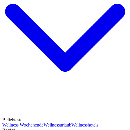
Beliebteste
Wellness Wochenende
Wellnessurlaub
Wellnesshotels