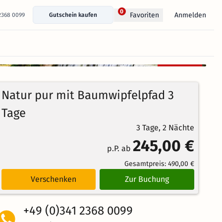
0
Anmelden
Favoriten
 2368 0099
Gutschein kaufen
+ 14 Fotos anzeigen
Kostenlos
100%
stornierbar
4.7
22
Echte
/5
Natur pur mit Baumwipfelpfad 3
Bewertungen
Weiterempfehlung
Herausragend
Tage
3 Tage, 2 Nächte
245,00 €
p.P. ab
Gesamtpreis:
490,00 €
Verschenken
Zur Buchung
+49 (0)341 2368 0099