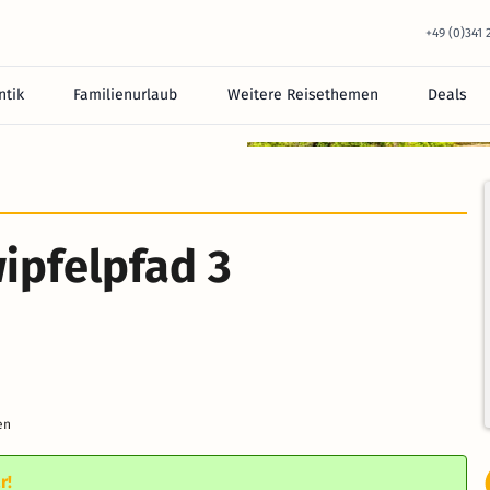
+49 (0)341
tik
Familienurlaub
Weitere Reisethemen
Deals
ipfelpfad 3
en
r!