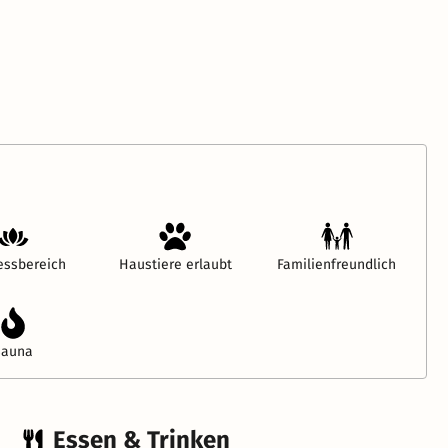
essbereich
Haustiere erlaubt
Familienfreundlich
Sauna
Essen & Trinken