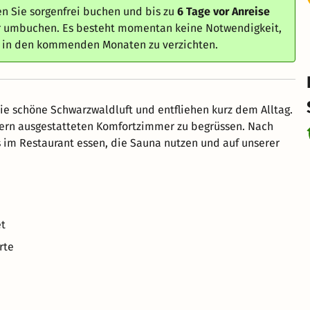
n Sie sorgenfrei buchen und bis zu
6 Tage vor Anreise
er umbuchen. Es besteht momentan keine Notwendigkeit,
e in den kommenden Monaten zu verzichten.
die schöne Schwarzwaldluft und entfliehen kurz dem Alltag.
ern ausgestatteten Komfortzimmer zu begrüssen. Nach
im Restaurant essen, die Sauna nutzen und auf unserer
et
rte