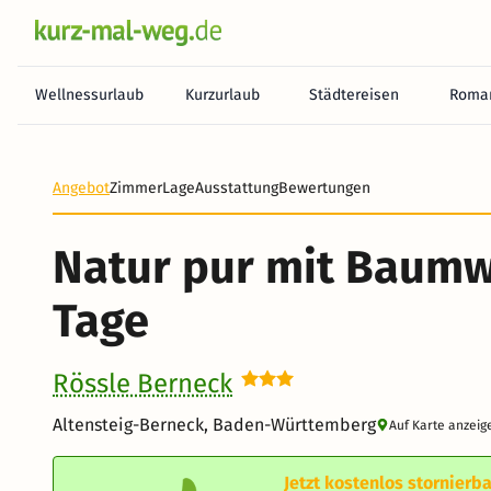
Wellnessurlaub
Kurzurlaub
Städtereisen
Roman
Angebot
Zimmer
Lage
Ausstattung
Bewertungen
Natur pur mit Baumw
Tage
Rössle Berneck
Altensteig-Berneck, Baden-Württemberg
Auf Karte anzeig
Jetzt kostenlos stornierba