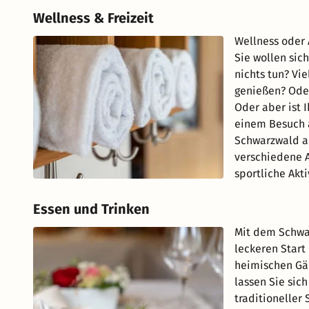
Wellness & Freizeit
Wellness oder 
Sie wollen sic
nichts tun? Vi
genießen? Ode
Oder aber ist 
einem Besuch 
Schwarzwald au
verschiedene 
sportliche Akti
Essen und Trinken
Mit dem Schwar
leckeren Start
heimischen Gär
lassen Sie sic
traditioneller