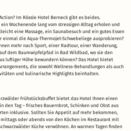
Action? Im Rössle Hotel Berneck gibt es beides.
h ein Wochenende lang vom stressigen Alltag erholen und
elleicht eine Massage, ein Saunabesuch und ein gutes Essen
r einmal die Aqua-Thermojet-Schwebeliege ausprobieren?
Ihnen mehr nach Sport, einer Radtour, einer Wanderung,
auf dem Baumwipfelpfad in Bad Wildbad, wo sie den
s luftiger Höhe bewundern können? Das Hotel bietet
Arrangements, die sowohl Wellness-Behandlungen als auch
vitäten und kulinarische Highlights beinhalten.
zwälder Frühstücksbuffet bietet das Hotel Ihnen einen
 in den Tag – frisches Bauernbrot, Schinken und Obst aus
ten inklusive. Sollten Sie Appetit auf mehr bekommen,
h mittags oder abends von den Köchen im Restaurant mit
 Schwarzwälder Küche verwöhnen. An warmen Tagen finden