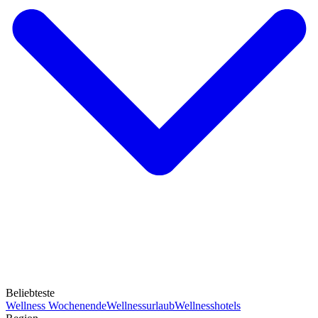
Beliebteste
Wellness Wochenende
Wellnessurlaub
Wellnesshotels