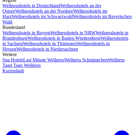
Region
Wellnesshotels in Deutschland
Wellnesshotels an der
Ostsee
Wellnesshotels an der Nordsee
Wellnesshotels im
Harz
Wellnesshotels im Schwarzwald
Wellnesshotels im Bayerischen
Wald
Bundesland
Wellnesshotels in Bayern
Wellnesshotels in NRW
Wellnesshotels in
Brandenburg
Wellnesshotels in Baden-Württemberg
Wellnesshotels
in Sachsen
Wellnesshotels in Thüringen
Wellnesshotels in
Hessen
Wellnesshotels in Niedersachsen
Weitere
Spa Hotels
Last Minute Wellness
Wellness Schnäppchen
Wellness
Tag
4 Tage Wellness
Kurzurlaub