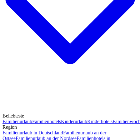
Beliebteste
Familienurlaub
Familienhotels
Kinderurlaub
Kinderhotels
Familienwoc
Region
Familienurlaub in Deutschland
Familienurlaub an der
Ostsee
Familienurlaub an der Nordsee
Familienhotels in