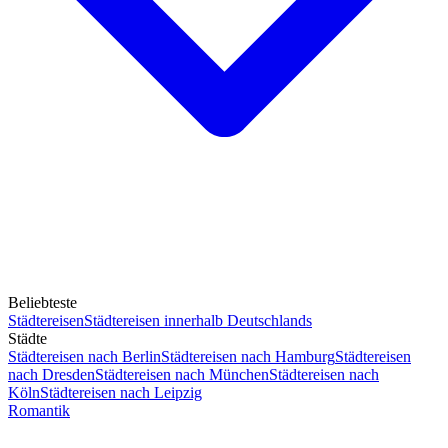
Beliebteste
Städtereisen
Städtereisen innerhalb Deutschlands
Städte
Städtereisen nach Berlin
Städtereisen nach Hamburg
Städtereisen
nach Dresden
Städtereisen nach München
Städtereisen nach
Köln
Städtereisen nach Leipzig
Romantik