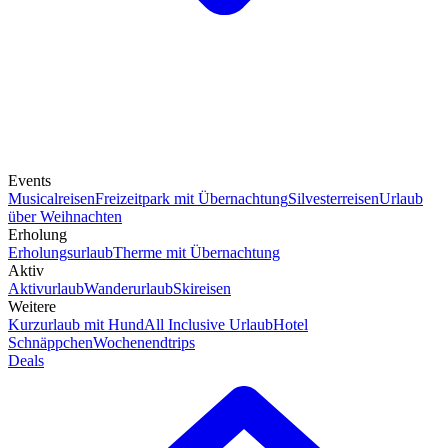
Events
Musicalreisen
Freizeitpark mit Übernachtung
Silvesterreisen
Urlaub
über Weihnachten
Erholung
Erholungsurlaub
Therme mit Übernachtung
Aktiv
Aktivurlaub
Wanderurlaub
Skireisen
Weitere
Kurzurlaub mit Hund
All Inclusive Urlaub
Hotel
Schnäppchen
Wochenendtrips
Deals