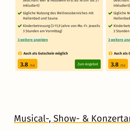
beachten: Bier & Hauswein erst ab 16 Uhr bis 21
beachten: 
inkludiert)
inkludiert)
tägliche Nutzung des Wellnessbereiches mit
tägliche 
Hallenbad und Sauna
Hallenbad
Kinderbetreuung (3-11,9 Jahre von Mo.-Fr. jeweils
Kinderbetr
3 Stunden am Vormittag)
3 Stunden
3 weitere anzeigen
3 weitere an
Auch als Gutschein möglich
Auch als 
3.8
3.8
Zum Angebot
/5.0
/5.0
Musical-, Show- & Konzert