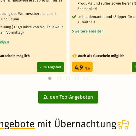
Bier & Hauswein erst ab 16 Uhr bis 21
Produkte und süßer sowie herzhaf
Schmankerl
Nutzung des Wellnessbereiches mit
Leihbademantel und -Slipper für 
 und Sauna
Aufenthalt
euung (3-11,9 Jahre von Mo.-Fr. jeweils
5 weitere anzeigen
 am Vormittag)
zeigen
Gutschein möglich
Auch als Gutschein möglich
4.9
Zum Angebot
/5.0
Zu den Top-Angeboten
angebote
mit Übernachtung