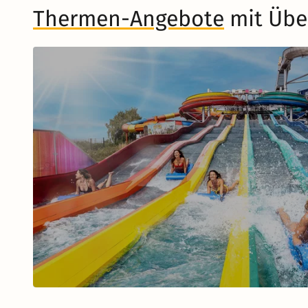
Thermen-Angebote
mit Übe
Musical in Berlin
Zum Musical