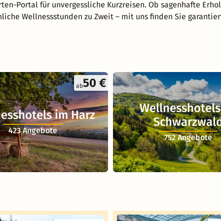
ten-Portal für unvergessliche Kurzreisen. Ob sagenhafte Erho
nliche Wellnessstunden zu Zweit – mit uns finden Sie garantie
50 €
ab
Wellnesshotels
esshotels im Harz
Schwarzwal
423 Angebote
752 Angebote