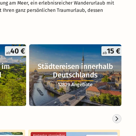
lung am Meer, ein erlebnisreicher Wanderurlaub mit
rt Ihren ganz persönlichen Traumurlaub, dessen
40 €
15 €
ab
ab
 im
Städtereisen innerhalb
d
Deutschlands
12829 Angebote
Kostenlos stornierbar
Koste