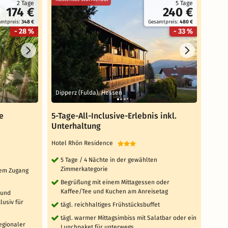
2 Tage
5 Tage
174 €
240 €
amtpreis:
348 €
Gesamtpreis:
480 €
- 28 %
- 33 %
Dipperz (Fulda), Hessen
Gäge
e
5-Tage-All-Inclusive-Erlebnis inkl.
3 Ta
Unterhaltung
Rich
Hotel Rhön Residence
Sunda
5 Tage / 4 Nächte in der gewählten
3 T
Zimmerkategorie
Zi
ktem Zugang
Begrüßung mit einem Mittagessen oder
täg
Kaffee/Tee und Kuchen am Anreisetag
 und
tä
usiv für
tägl. reichhaltiges Frühstücksbuffet
'W
Sa
tägl. warmer Mittagsimbiss mit Salatbar oder ein
Fi
regionaler
Lunchpaket für unterwegs