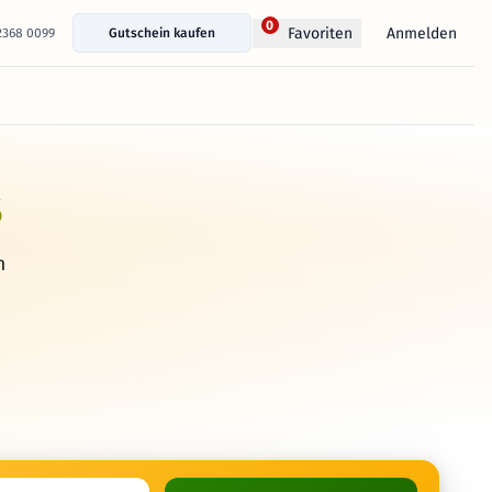
0
Anmelden
Favoriten
 2368 0099
Gutschein kaufen
s
h