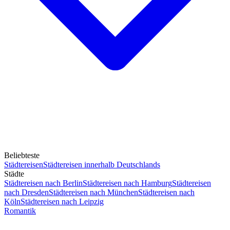
Beliebteste
Städtereisen
Städtereisen innerhalb Deutschlands
Städte
Städtereisen nach Berlin
Städtereisen nach Hamburg
Städtereisen
nach Dresden
Städtereisen nach München
Städtereisen nach
Köln
Städtereisen nach Leipzig
Romantik