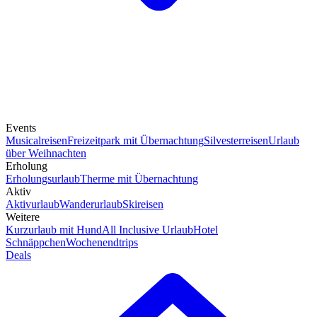
Events
Musicalreisen
Freizeitpark mit Übernachtung
Silvesterreisen
Urlaub
über Weihnachten
Erholung
Erholungsurlaub
Therme mit Übernachtung
Aktiv
Aktivurlaub
Wanderurlaub
Skireisen
Weitere
Kurzurlaub mit Hund
All Inclusive Urlaub
Hotel
Schnäppchen
Wochenendtrips
Deals