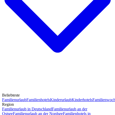
Beliebteste
Familienurlaub
Familienhotels
Kinderurlaub
Kinderhotels
Familienwoc
Region
Familienurlaub in Deutschland
Familienurlaub an der
Ostsee
Familienurlaub an der Nordsee
Familienhotels in