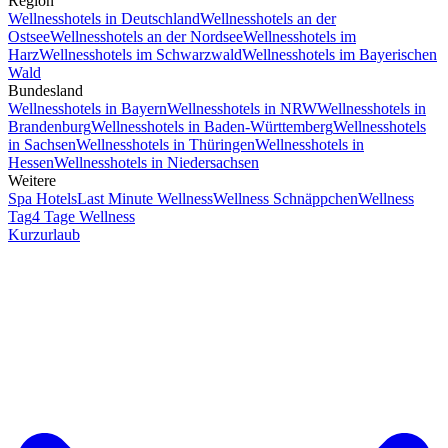
Region
Wellnesshotels in Deutschland
Wellnesshotels an der
Ostsee
Wellnesshotels an der Nordsee
Wellnesshotels im
Harz
Wellnesshotels im Schwarzwald
Wellnesshotels im Bayerischen
Wald
Bundesland
Wellnesshotels in Bayern
Wellnesshotels in NRW
Wellnesshotels in
Brandenburg
Wellnesshotels in Baden-Württemberg
Wellnesshotels
in Sachsen
Wellnesshotels in Thüringen
Wellnesshotels in
Hessen
Wellnesshotels in Niedersachsen
Weitere
Spa Hotels
Last Minute Wellness
Wellness Schnäppchen
Wellness
Tag
4 Tage Wellness
Kurzurlaub