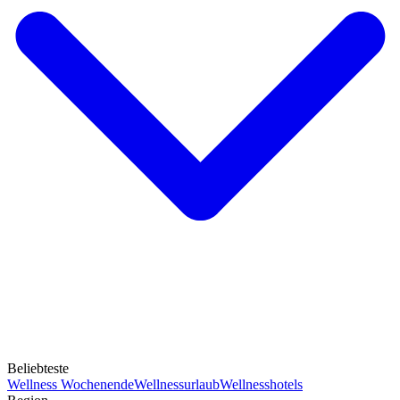
Beliebteste
Wellness Wochenende
Wellnessurlaub
Wellnesshotels