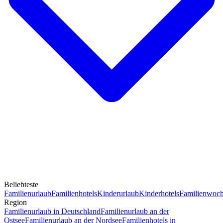
Beliebteste
Familienurlaub
Familienhotels
Kinderurlaub
Kinderhotels
Familienwoc
Region
Familienurlaub in Deutschland
Familienurlaub an der
Ostsee
Familienurlaub an der Nordsee
Familienhotels in