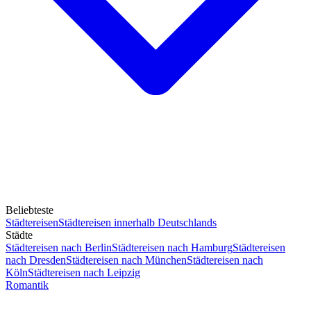
Beliebteste
Städtereisen
Städtereisen innerhalb Deutschlands
Städte
Städtereisen nach Berlin
Städtereisen nach Hamburg
Städtereisen
nach Dresden
Städtereisen nach München
Städtereisen nach
Köln
Städtereisen nach Leipzig
Romantik