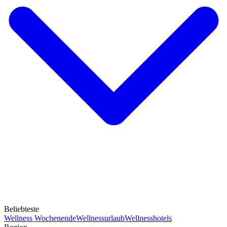
Beliebteste
Wellness Wochenende
Wellnessurlaub
Wellnesshotels