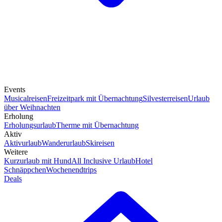
Events
Musicalreisen
Freizeitpark mit Übernachtung
Silvesterreisen
Urlaub
über Weihnachten
Erholung
Erholungsurlaub
Therme mit Übernachtung
Aktiv
Aktivurlaub
Wanderurlaub
Skireisen
Weitere
Kurzurlaub mit Hund
All Inclusive Urlaub
Hotel
Schnäppchen
Wochenendtrips
Deals