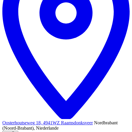
Oosterhoutseweg 18, 4941WZ Raamsdonksveer
Nordbrabant
(Noord-Brabant), Niederlande