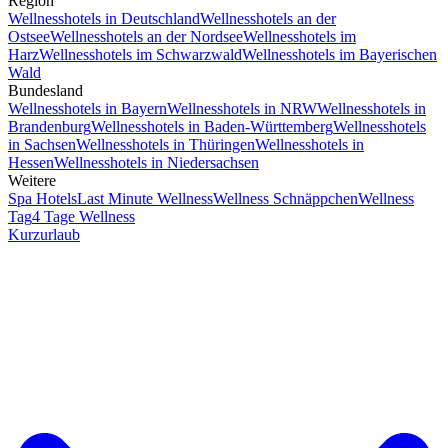
Region
Wellnesshotels in Deutschland
Wellnesshotels an der
Ostsee
Wellnesshotels an der Nordsee
Wellnesshotels im
Harz
Wellnesshotels im Schwarzwald
Wellnesshotels im Bayerischen
Wald
Bundesland
Wellnesshotels in Bayern
Wellnesshotels in NRW
Wellnesshotels in
Brandenburg
Wellnesshotels in Baden-Württemberg
Wellnesshotels
in Sachsen
Wellnesshotels in Thüringen
Wellnesshotels in
Hessen
Wellnesshotels in Niedersachsen
Weitere
Spa Hotels
Last Minute Wellness
Wellness Schnäppchen
Wellness
Tag
4 Tage Wellness
Kurzurlaub