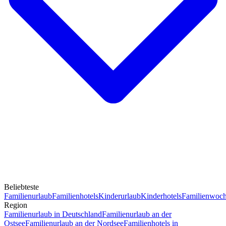
Beliebteste
Familienurlaub
Familienhotels
Kinderurlaub
Kinderhotels
Familienwoc
Region
Familienurlaub in Deutschland
Familienurlaub an der
Ostsee
Familienurlaub an der Nordsee
Familienhotels in