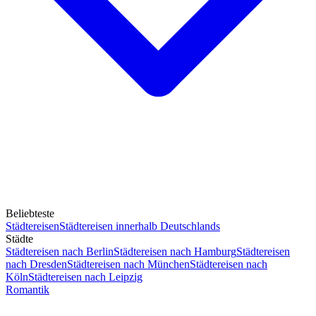
Beliebteste
Städtereisen
Städtereisen innerhalb Deutschlands
Städte
Städtereisen nach Berlin
Städtereisen nach Hamburg
Städtereisen
nach Dresden
Städtereisen nach München
Städtereisen nach
Köln
Städtereisen nach Leipzig
Romantik