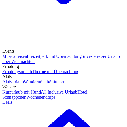
Events
Musicalreisen
Freizeitpark mit Übernachtung
Silvesterreisen
Urlaub
über Weihnachten
Erholung
Erholungsurlaub
Therme mit Übernachtung
Aktiv
Aktivurlaub
Wanderurlaub
Skireisen
Weitere
Kurzurlaub mit Hund
All Inclusive Urlaub
Hotel
Schnäppchen
Wochenendtrips
Deals