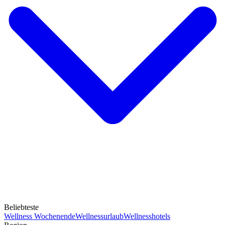
Beliebteste
Wellness Wochenende
Wellnessurlaub
Wellnesshotels