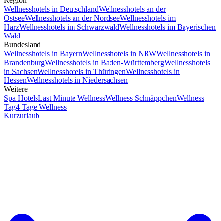
Region
Wellnesshotels in Deutschland
Wellnesshotels an der
Ostsee
Wellnesshotels an der Nordsee
Wellnesshotels im
Harz
Wellnesshotels im Schwarzwald
Wellnesshotels im Bayerischen
Wald
Bundesland
Wellnesshotels in Bayern
Wellnesshotels in NRW
Wellnesshotels in
Brandenburg
Wellnesshotels in Baden-Württemberg
Wellnesshotels
in Sachsen
Wellnesshotels in Thüringen
Wellnesshotels in
Hessen
Wellnesshotels in Niedersachsen
Weitere
Spa Hotels
Last Minute Wellness
Wellness Schnäppchen
Wellness
Tag
4 Tage Wellness
Kurzurlaub