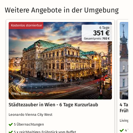
Weitere Angebote in der Umgebung
Kostenlos stornierbar
6 Tage
351 €
Gesamtpreis:
702 €
Wien, Wien
Wien, 
Städtezauber in Wien - 6 Tage Kurzurlaub
4 Tag
Frühs
Leonardo Vienna City West
Living 
5 Übernachtungen
4 Ta
5 x reichhaltiges Frühstück vom Buffet