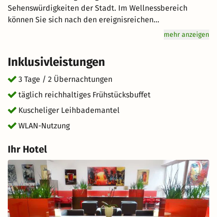
Sehenswürdigkeiten der Stadt. Im Wellnessbereich
können Sie sich nach den ereignisreichen
Entdeckungstouren ganz entspannt zurücklehnen. Genuss
mehr anzeigen
wird hier groß geschrieben: Starten Sie mit einem
reichhaltigen Frühstücksbuffet für Genießer vital in den
Inklusivleistungen
Tag. Freuen Sie sich auf hervorragenden Service und eine
entspannte Atmosphäre für einen unvergesslichen
3 Tage / 2 Übernachtungen
Urlaub. kurz-mal-weg.de wünscht Ihnen einen tollen
täglich reichhaltiges Frühstücksbuffet
Aufenthalt im schönen Wien.
Kuscheliger Leihbademantel
WLAN-Nutzung
Ihr Hotel