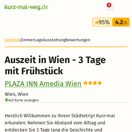
0
+ 5 Fotos
3 Tage
95%
4.2
83 €
/5
-56%
Angebot
Zimmer
Lage
Ausstattung
Bewertungen
Auszeit in Wien - 3 Tage
mit Frühstück
PLAZA INN Amedia Wien
Wien, Wien
Auf Karte anzeigen
Herzlich Willkommen zu Ihrem Städtetrip! Kurz-mal
erkunden: Nehmen Sie Abstand vom Alltag und
entdecken Sie 3 Tage lang die Geschichte und