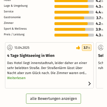
4.2
/5
Lage & Umgebung
4.3
/5
Service
4.4
/5
Gastronomie
3.7
/5
Zimmer
4.2
/5
Sport & Wellness
3.9
/5
Preis / Leistung
4.3
/5
13.04.2025
3.7
0
/5
4 Tage Sightseeing in Wien
Sehr
Das Hotel liegt innenstadtnah, leider daher an einer
Schön
sehr belebten Straße. Der Straßenlärm lässt über
ruhig
Nacht aber zum Glück nach. Die Zimmer waren ord...
Weiterlesen
alle Bewertungen anzeigen