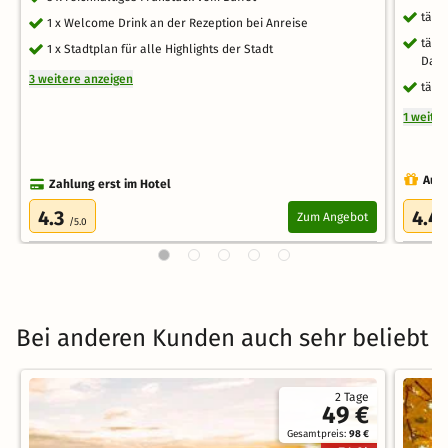
tägl
1 x Welcome Drink an der Rezeption bei Anreise
tägl
1 x Stadtplan für alle Highlights der Stadt
Dam
3 weitere anzeigen
tägl
1 weite
Auch
Zahlung erst im Hotel
4.3
4.4
Zum Angebot
/5.0
Bei anderen Kunden auch sehr beliebt
2 Tage
49 €
Gesamtpreis:
98 €