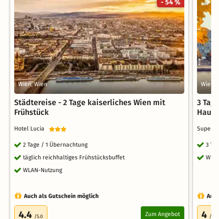
- 54 %
Wien, Wien
Wien, 
Städtereise - 2 Tage kaiserliches Wien mit
3 Tage
Frühstück
Haupt
Hotel Lucia
Superb
2 Tage / 1 Übernachtung
3 Ta
täglich reichhaltiges Frühstücksbuffet
WLA
WLAN-Nutzung
Auch als Gutschein möglich
Auch
4.4
4
Zum Angebot
/5.0
/5.0