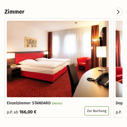
Zimmer
Einzelzimmer STANDARD
Doppe
(Details)
Zur Buchung
166,00 €
p.P. ab
p.P. a