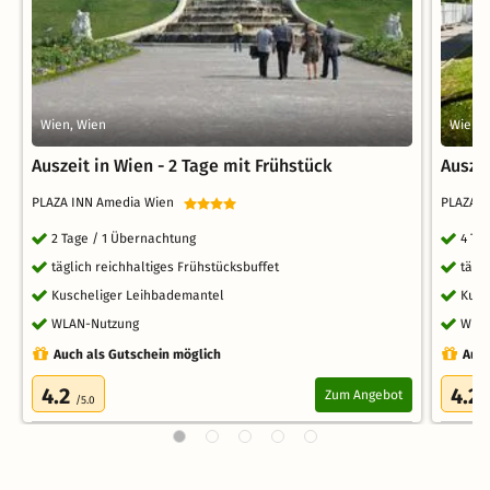
Wien, Wien
Wien, 
Auszeit in Wien - 2 Tage mit Frühstück
Auszei
PLAZA INN Amedia Wien
PLAZA 
2 Tage / 1 Übernachtung
4 Ta
täglich reichhaltiges Frühstücksbuffet
tägl
Kuscheliger Leihbademantel
Kusc
WLAN-Nutzung
WLA
Auch als Gutschein möglich
Auch
4.2
4.2
Zum Angebot
/5.0
/