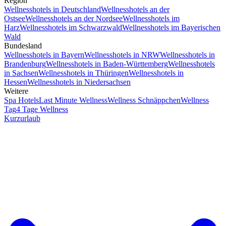
Region
Wellnesshotels in Deutschland
Wellnesshotels an der
Ostsee
Wellnesshotels an der Nordsee
Wellnesshotels im
Harz
Wellnesshotels im Schwarzwald
Wellnesshotels im Bayerischen
Wald
Bundesland
Wellnesshotels in Bayern
Wellnesshotels in NRW
Wellnesshotels in
Brandenburg
Wellnesshotels in Baden-Württemberg
Wellnesshotels
in Sachsen
Wellnesshotels in Thüringen
Wellnesshotels in
Hessen
Wellnesshotels in Niedersachsen
Weitere
Spa Hotels
Last Minute Wellness
Wellness Schnäppchen
Wellness
Tag
4 Tage Wellness
Kurzurlaub