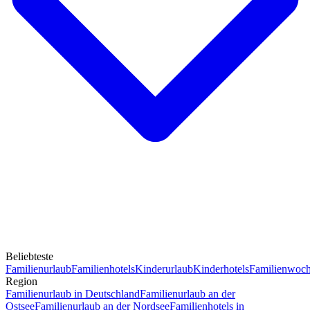
Beliebteste
Familienurlaub
Familienhotels
Kinderurlaub
Kinderhotels
Familienwoc
Region
Familienurlaub in Deutschland
Familienurlaub an der
Ostsee
Familienurlaub an der Nordsee
Familienhotels in