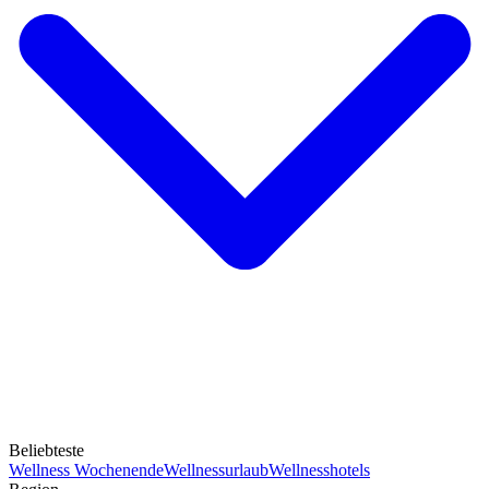
Beliebteste
Wellness Wochenende
Wellnessurlaub
Wellnesshotels