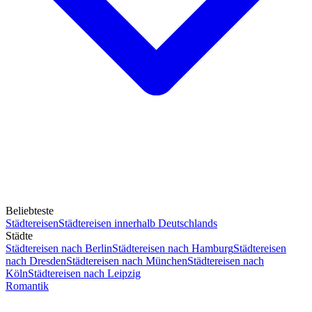
Beliebteste
Städtereisen
Städtereisen innerhalb Deutschlands
Städte
Städtereisen nach Berlin
Städtereisen nach Hamburg
Städtereisen
nach Dresden
Städtereisen nach München
Städtereisen nach
Köln
Städtereisen nach Leipzig
Romantik