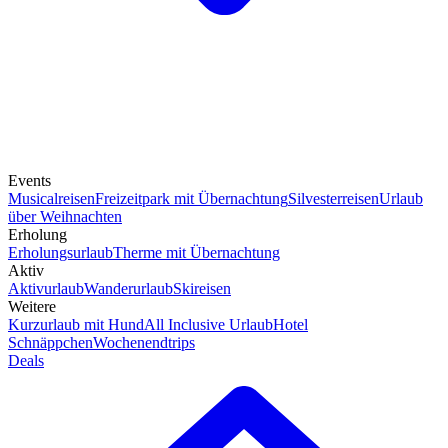
Events
Musicalreisen
Freizeitpark mit Übernachtung
Silvesterreisen
Urlaub
über Weihnachten
Erholung
Erholungsurlaub
Therme mit Übernachtung
Aktiv
Aktivurlaub
Wanderurlaub
Skireisen
Weitere
Kurzurlaub mit Hund
All Inclusive Urlaub
Hotel
Schnäppchen
Wochenendtrips
Deals