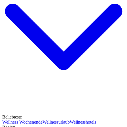
Beliebteste
Wellness Wochenende
Wellnessurlaub
Wellnesshotels