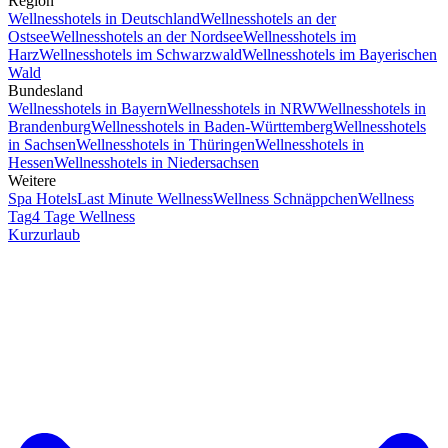
Region
Wellnesshotels in Deutschland
Wellnesshotels an der
Ostsee
Wellnesshotels an der Nordsee
Wellnesshotels im
Harz
Wellnesshotels im Schwarzwald
Wellnesshotels im Bayerischen
Wald
Bundesland
Wellnesshotels in Bayern
Wellnesshotels in NRW
Wellnesshotels in
Brandenburg
Wellnesshotels in Baden-Württemberg
Wellnesshotels
in Sachsen
Wellnesshotels in Thüringen
Wellnesshotels in
Hessen
Wellnesshotels in Niedersachsen
Weitere
Spa Hotels
Last Minute Wellness
Wellness Schnäppchen
Wellness
Tag
4 Tage Wellness
Kurzurlaub