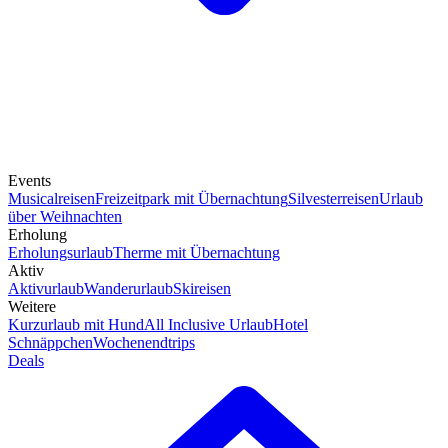
Events
Musicalreisen
Freizeitpark mit Übernachtung
Silvesterreisen
Urlaub
über Weihnachten
Erholung
Erholungsurlaub
Therme mit Übernachtung
Aktiv
Aktivurlaub
Wanderurlaub
Skireisen
Weitere
Kurzurlaub mit Hund
All Inclusive Urlaub
Hotel
Schnäppchen
Wochenendtrips
Deals