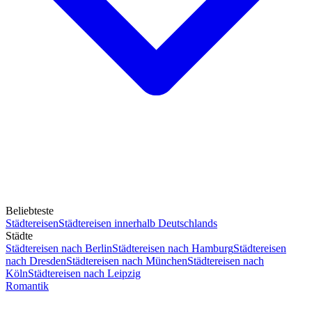
Beliebteste
Städtereisen
Städtereisen innerhalb Deutschlands
Städte
Städtereisen nach Berlin
Städtereisen nach Hamburg
Städtereisen
nach Dresden
Städtereisen nach München
Städtereisen nach
Köln
Städtereisen nach Leipzig
Romantik