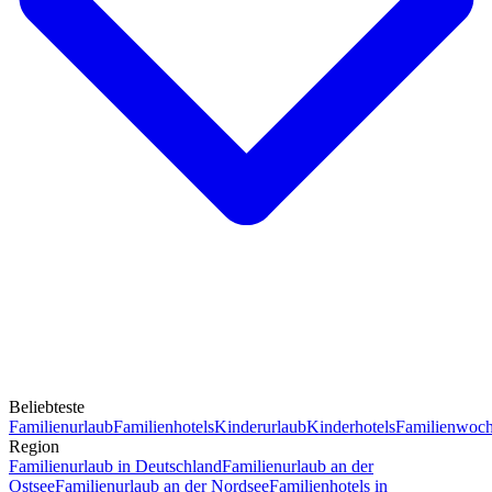
Beliebteste
Familienurlaub
Familienhotels
Kinderurlaub
Kinderhotels
Familienwoc
Region
Familienurlaub in Deutschland
Familienurlaub an der
Ostsee
Familienurlaub an der Nordsee
Familienhotels in