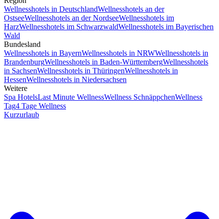
Region
Wellnesshotels in Deutschland
Wellnesshotels an der
Ostsee
Wellnesshotels an der Nordsee
Wellnesshotels im
Harz
Wellnesshotels im Schwarzwald
Wellnesshotels im Bayerischen
Wald
Bundesland
Wellnesshotels in Bayern
Wellnesshotels in NRW
Wellnesshotels in
Brandenburg
Wellnesshotels in Baden-Württemberg
Wellnesshotels
in Sachsen
Wellnesshotels in Thüringen
Wellnesshotels in
Hessen
Wellnesshotels in Niedersachsen
Weitere
Spa Hotels
Last Minute Wellness
Wellness Schnäppchen
Wellness
Tag
4 Tage Wellness
Kurzurlaub