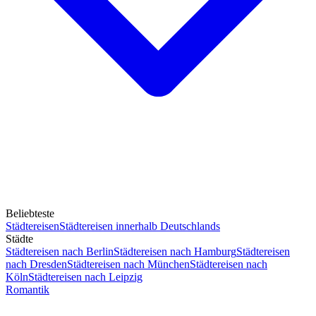
Beliebteste
Städtereisen
Städtereisen innerhalb Deutschlands
Städte
Städtereisen nach Berlin
Städtereisen nach Hamburg
Städtereisen
nach Dresden
Städtereisen nach München
Städtereisen nach
Köln
Städtereisen nach Leipzig
Romantik