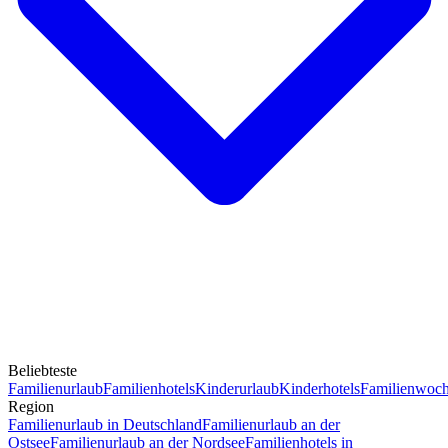
Beliebteste
Familienurlaub
Familienhotels
Kinderurlaub
Kinderhotels
Familienwoc
Region
Familienurlaub in Deutschland
Familienurlaub an der
Ostsee
Familienurlaub an der Nordsee
Familienhotels in