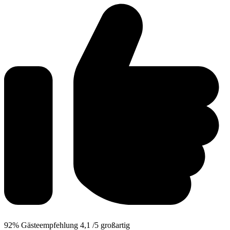
92%
Gästeempfehlung
4,1
/5
großartig