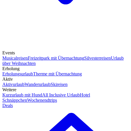
Events
Musicalreisen
Freizeitpark mit Übernachtung
Silvesterreisen
Urlaub
über Weihnachten
Erholung
Erholungsurlaub
Therme mit Übernachtung
Aktiv
Aktivurlaub
Wanderurlaub
Skireisen
Weitere
Kurzurlaub mit Hund
All Inclusive Urlaub
Hotel
Schnäppchen
Wochenendtrips
Deals