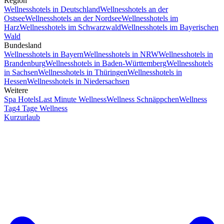
Region
Wellnesshotels in Deutschland
Wellnesshotels an der
Ostsee
Wellnesshotels an der Nordsee
Wellnesshotels im
Harz
Wellnesshotels im Schwarzwald
Wellnesshotels im Bayerischen
Wald
Bundesland
Wellnesshotels in Bayern
Wellnesshotels in NRW
Wellnesshotels in
Brandenburg
Wellnesshotels in Baden-Württemberg
Wellnesshotels
in Sachsen
Wellnesshotels in Thüringen
Wellnesshotels in
Hessen
Wellnesshotels in Niedersachsen
Weitere
Spa Hotels
Last Minute Wellness
Wellness Schnäppchen
Wellness
Tag
4 Tage Wellness
Kurzurlaub