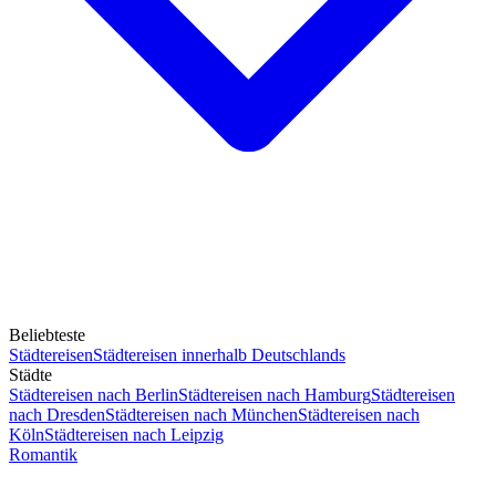
Beliebteste
Städtereisen
Städtereisen innerhalb Deutschlands
Städte
Städtereisen nach Berlin
Städtereisen nach Hamburg
Städtereisen
nach Dresden
Städtereisen nach München
Städtereisen nach
Köln
Städtereisen nach Leipzig
Romantik