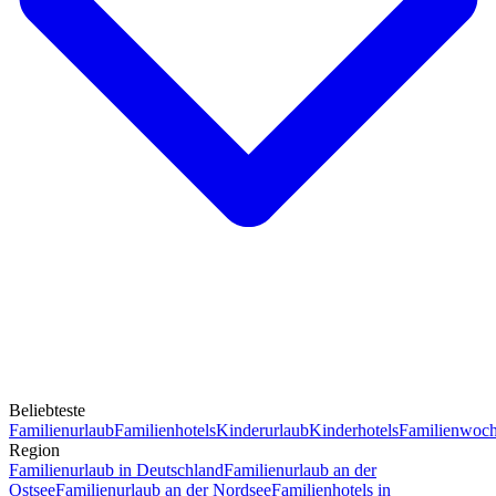
Beliebteste
Familienurlaub
Familienhotels
Kinderurlaub
Kinderhotels
Familienwoc
Region
Familienurlaub in Deutschland
Familienurlaub an der
Ostsee
Familienurlaub an der Nordsee
Familienhotels in