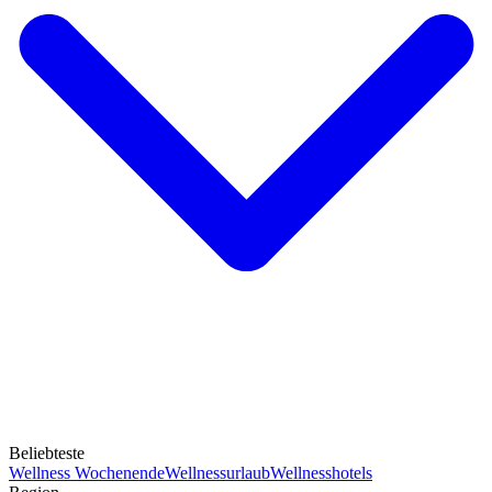
Beliebteste
Wellness Wochenende
Wellnessurlaub
Wellnesshotels