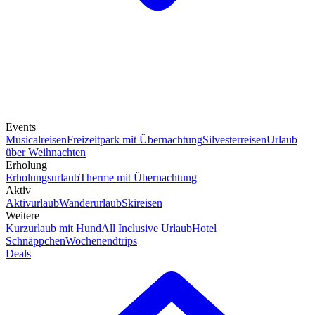
Events
Musicalreisen
Freizeitpark mit Übernachtung
Silvesterreisen
Urlaub
über Weihnachten
Erholung
Erholungsurlaub
Therme mit Übernachtung
Aktiv
Aktivurlaub
Wanderurlaub
Skireisen
Weitere
Kurzurlaub mit Hund
All Inclusive Urlaub
Hotel
Schnäppchen
Wochenendtrips
Deals