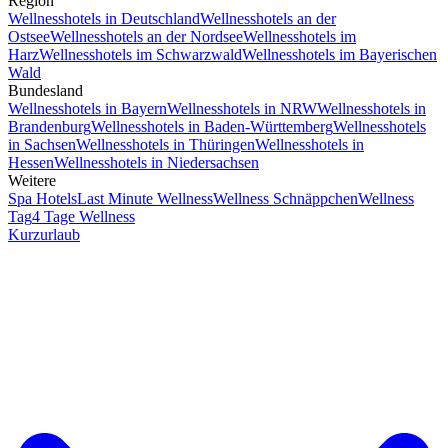
Region
Wellnesshotels in Deutschland
Wellnesshotels an der
Ostsee
Wellnesshotels an der Nordsee
Wellnesshotels im
Harz
Wellnesshotels im Schwarzwald
Wellnesshotels im Bayerischen
Wald
Bundesland
Wellnesshotels in Bayern
Wellnesshotels in NRW
Wellnesshotels in
Brandenburg
Wellnesshotels in Baden-Württemberg
Wellnesshotels
in Sachsen
Wellnesshotels in Thüringen
Wellnesshotels in
Hessen
Wellnesshotels in Niedersachsen
Weitere
Spa Hotels
Last Minute Wellness
Wellness Schnäppchen
Wellness
Tag
4 Tage Wellness
Kurzurlaub