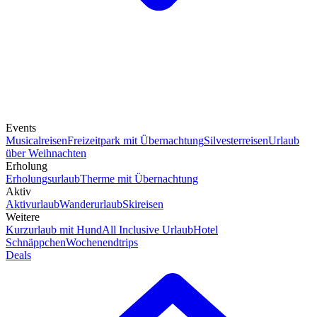
Events
Musicalreisen
Freizeitpark mit Übernachtung
Silvesterreisen
Urlaub
über Weihnachten
Erholung
Erholungsurlaub
Therme mit Übernachtung
Aktiv
Aktivurlaub
Wanderurlaub
Skireisen
Weitere
Kurzurlaub mit Hund
All Inclusive Urlaub
Hotel
Schnäppchen
Wochenendtrips
Deals