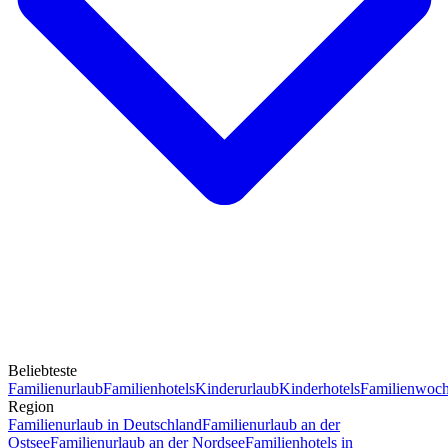
Beliebteste
Familienurlaub
Familienhotels
Kinderurlaub
Kinderhotels
Familienwoc
Region
Familienurlaub in Deutschland
Familienurlaub an der
Ostsee
Familienurlaub an der Nordsee
Familienhotels in