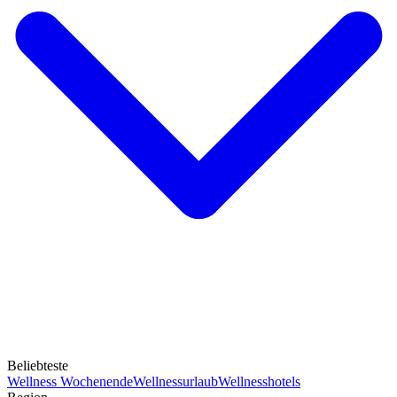
Beliebteste
Wellness Wochenende
Wellnessurlaub
Wellnesshotels