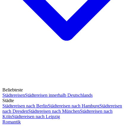
Beliebteste
Städtereisen
Städtereisen innerhalb Deutschlands
Städte
Städtereisen nach Berlin
Städtereisen nach Hamburg
Städtereisen
nach Dresden
Städtereisen nach München
Städtereisen nach
Köln
Städtereisen nach Leipzig
Romantik