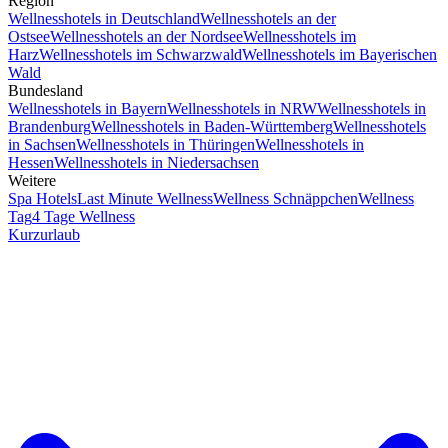
Region
Wellnesshotels in Deutschland
Wellnesshotels an der
Ostsee
Wellnesshotels an der Nordsee
Wellnesshotels im
Harz
Wellnesshotels im Schwarzwald
Wellnesshotels im Bayerischen
Wald
Bundesland
Wellnesshotels in Bayern
Wellnesshotels in NRW
Wellnesshotels in
Brandenburg
Wellnesshotels in Baden-Württemberg
Wellnesshotels
in Sachsen
Wellnesshotels in Thüringen
Wellnesshotels in
Hessen
Wellnesshotels in Niedersachsen
Weitere
Spa Hotels
Last Minute Wellness
Wellness Schnäppchen
Wellness
Tag
4 Tage Wellness
Kurzurlaub