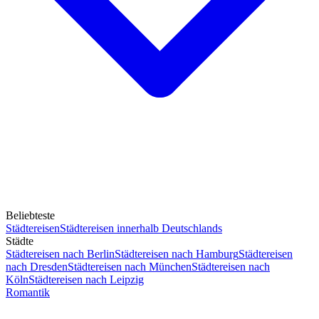
Beliebteste
Städtereisen
Städtereisen innerhalb Deutschlands
Städte
Städtereisen nach Berlin
Städtereisen nach Hamburg
Städtereisen
nach Dresden
Städtereisen nach München
Städtereisen nach
Köln
Städtereisen nach Leipzig
Romantik