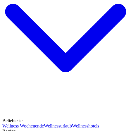
Beliebteste
Wellness Wochenende
Wellnessurlaub
Wellnesshotels