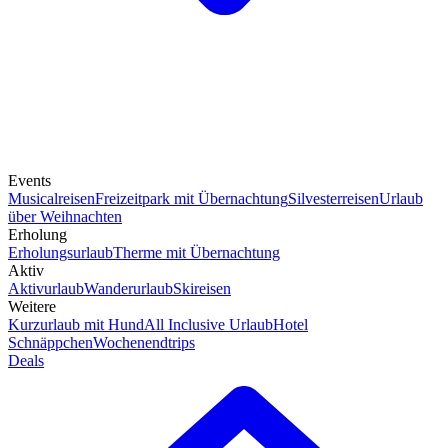
Events
Musicalreisen
Freizeitpark mit Übernachtung
Silvesterreisen
Urlaub
über Weihnachten
Erholung
Erholungsurlaub
Therme mit Übernachtung
Aktiv
Aktivurlaub
Wanderurlaub
Skireisen
Weitere
Kurzurlaub mit Hund
All Inclusive Urlaub
Hotel
Schnäppchen
Wochenendtrips
Deals