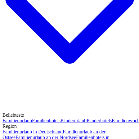
Beliebteste
Familienurlaub
Familienhotels
Kinderurlaub
Kinderhotels
Familienwoc
Region
Familienurlaub in Deutschland
Familienurlaub an der
Ostsee
Familienurlaub an der Nordsee
Familienhotels in