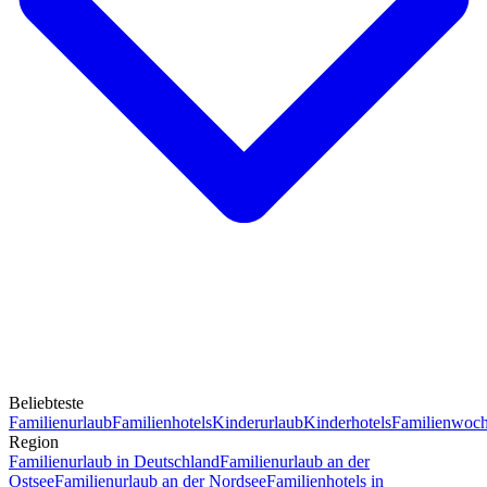
Beliebteste
Familienurlaub
Familienhotels
Kinderurlaub
Kinderhotels
Familienwoc
Region
Familienurlaub in Deutschland
Familienurlaub an der
Ostsee
Familienurlaub an der Nordsee
Familienhotels in