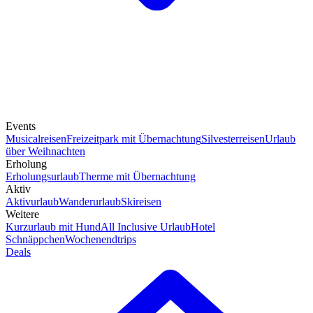
Events
Musicalreisen
Freizeitpark mit Übernachtung
Silvesterreisen
Urlaub
über Weihnachten
Erholung
Erholungsurlaub
Therme mit Übernachtung
Aktiv
Aktivurlaub
Wanderurlaub
Skireisen
Weitere
Kurzurlaub mit Hund
All Inclusive Urlaub
Hotel
Schnäppchen
Wochenendtrips
Deals