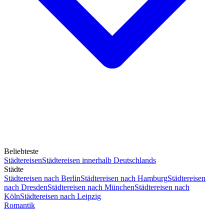
Beliebteste
Städtereisen
Städtereisen innerhalb Deutschlands
Städte
Städtereisen nach Berlin
Städtereisen nach Hamburg
Städtereisen
nach Dresden
Städtereisen nach München
Städtereisen nach
Köln
Städtereisen nach Leipzig
Romantik