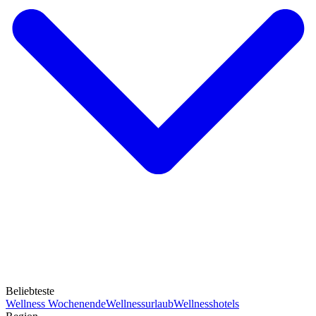
Beliebteste
Wellness Wochenende
Wellnessurlaub
Wellnesshotels