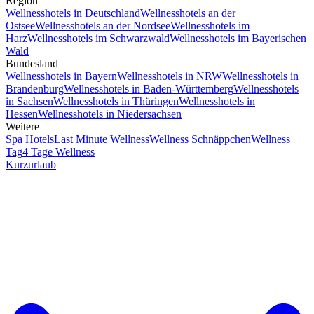
Region
Wellnesshotels in Deutschland
Wellnesshotels an der
Ostsee
Wellnesshotels an der Nordsee
Wellnesshotels im
Harz
Wellnesshotels im Schwarzwald
Wellnesshotels im Bayerischen
Wald
Bundesland
Wellnesshotels in Bayern
Wellnesshotels in NRW
Wellnesshotels in
Brandenburg
Wellnesshotels in Baden-Württemberg
Wellnesshotels
in Sachsen
Wellnesshotels in Thüringen
Wellnesshotels in
Hessen
Wellnesshotels in Niedersachsen
Weitere
Spa Hotels
Last Minute Wellness
Wellness Schnäppchen
Wellness
Tag
4 Tage Wellness
Kurzurlaub