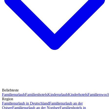
Beliebteste
Familienurlaub
Familienhotels
Kinderurlaub
Kinderhotels
Familienwoc
Region
Familienurlaub in Deutschland
Familienurlaub an der
Ostsee
Familienurlaub an der Nordsee
Familienhotels in