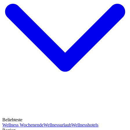
Beliebteste
Wellness Wochenende
Wellnessurlaub
Wellnesshotels