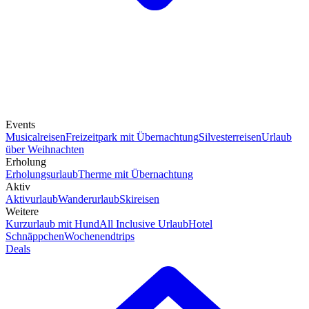
Events
Musicalreisen
Freizeitpark mit Übernachtung
Silvesterreisen
Urlaub
über Weihnachten
Erholung
Erholungsurlaub
Therme mit Übernachtung
Aktiv
Aktivurlaub
Wanderurlaub
Skireisen
Weitere
Kurzurlaub mit Hund
All Inclusive Urlaub
Hotel
Schnäppchen
Wochenendtrips
Deals