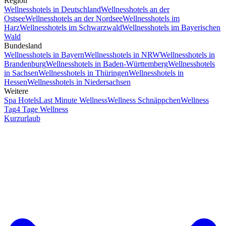
Region
Wellnesshotels in Deutschland
Wellnesshotels an der
Ostsee
Wellnesshotels an der Nordsee
Wellnesshotels im
Harz
Wellnesshotels im Schwarzwald
Wellnesshotels im Bayerischen
Wald
Bundesland
Wellnesshotels in Bayern
Wellnesshotels in NRW
Wellnesshotels in
Brandenburg
Wellnesshotels in Baden-Württemberg
Wellnesshotels
in Sachsen
Wellnesshotels in Thüringen
Wellnesshotels in
Hessen
Wellnesshotels in Niedersachsen
Weitere
Spa Hotels
Last Minute Wellness
Wellness Schnäppchen
Wellness
Tag
4 Tage Wellness
Kurzurlaub