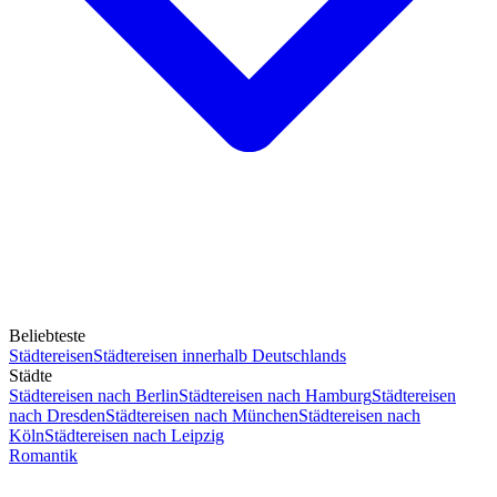
Beliebteste
Städtereisen
Städtereisen innerhalb Deutschlands
Städte
Städtereisen nach Berlin
Städtereisen nach Hamburg
Städtereisen
nach Dresden
Städtereisen nach München
Städtereisen nach
Köln
Städtereisen nach Leipzig
Romantik