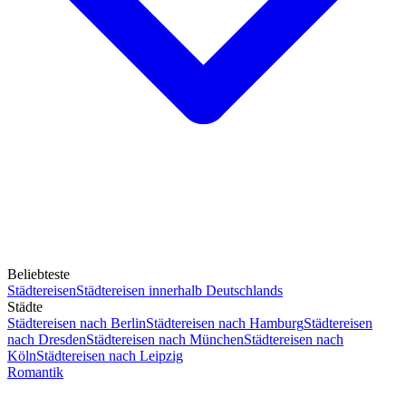
Beliebteste
Städtereisen
Städtereisen innerhalb Deutschlands
Städte
Städtereisen nach Berlin
Städtereisen nach Hamburg
Städtereisen
nach Dresden
Städtereisen nach München
Städtereisen nach
Köln
Städtereisen nach Leipzig
Romantik