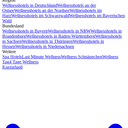
Region
Wellnesshotels in Deutschland
Wellnesshotels an der
Ostsee
Wellnesshotels an der Nordsee
Wellnesshotels im
Harz
Wellnesshotels im Schwarzwald
Wellnesshotels im Bayerischen
Wald
Bundesland
Wellnesshotels in Bayern
Wellnesshotels in NRW
Wellnesshotels in
Brandenburg
Wellnesshotels in Baden-Württemberg
Wellnesshotels
in Sachsen
Wellnesshotels in Thüringen
Wellnesshotels in
Hessen
Wellnesshotels in Niedersachsen
Weitere
Spa Hotels
Last Minute Wellness
Wellness Schnäppchen
Wellness
Tag
4 Tage Wellness
Kurzurlaub