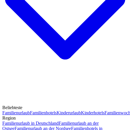
Beliebteste
Familienurlaub
Familienhotels
Kinderurlaub
Kinderhotels
Familienwoc
Region
Familienurlaub in Deutschland
Familienurlaub an der
Ostsee
Familienurlaub an der Nordsee
Familienhotels in