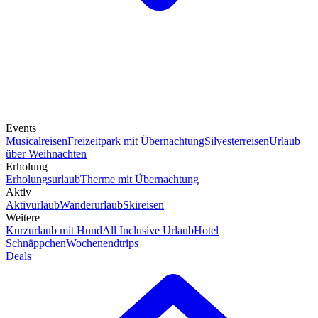
Events
Musicalreisen
Freizeitpark mit Übernachtung
Silvesterreisen
Urlaub
über Weihnachten
Erholung
Erholungsurlaub
Therme mit Übernachtung
Aktiv
Aktivurlaub
Wanderurlaub
Skireisen
Weitere
Kurzurlaub mit Hund
All Inclusive Urlaub
Hotel
Schnäppchen
Wochenendtrips
Deals