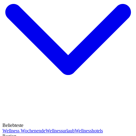
Beliebteste
Wellness Wochenende
Wellnessurlaub
Wellnesshotels