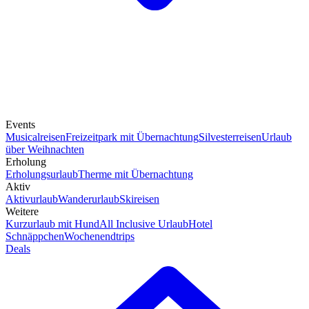
Events
Musicalreisen
Freizeitpark mit Übernachtung
Silvesterreisen
Urlaub
über Weihnachten
Erholung
Erholungsurlaub
Therme mit Übernachtung
Aktiv
Aktivurlaub
Wanderurlaub
Skireisen
Weitere
Kurzurlaub mit Hund
All Inclusive Urlaub
Hotel
Schnäppchen
Wochenendtrips
Deals