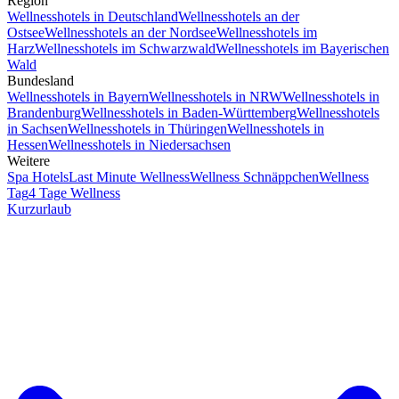
Region
Wellnesshotels in Deutschland
Wellnesshotels an der
Ostsee
Wellnesshotels an der Nordsee
Wellnesshotels im
Harz
Wellnesshotels im Schwarzwald
Wellnesshotels im Bayerischen
Wald
Bundesland
Wellnesshotels in Bayern
Wellnesshotels in NRW
Wellnesshotels in
Brandenburg
Wellnesshotels in Baden-Württemberg
Wellnesshotels
in Sachsen
Wellnesshotels in Thüringen
Wellnesshotels in
Hessen
Wellnesshotels in Niedersachsen
Weitere
Spa Hotels
Last Minute Wellness
Wellness Schnäppchen
Wellness
Tag
4 Tage Wellness
Kurzurlaub