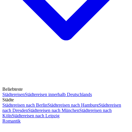
Beliebteste
Städtereisen
Städtereisen innerhalb Deutschlands
Städte
Städtereisen nach Berlin
Städtereisen nach Hamburg
Städtereisen
nach Dresden
Städtereisen nach München
Städtereisen nach
Köln
Städtereisen nach Leipzig
Romantik