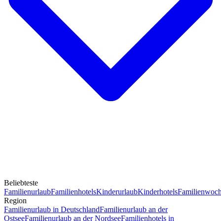
Beliebteste
Familienurlaub
Familienhotels
Kinderurlaub
Kinderhotels
Familienwoc
Region
Familienurlaub in Deutschland
Familienurlaub an der
Ostsee
Familienurlaub an der Nordsee
Familienhotels in