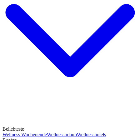
Beliebteste
Wellness Wochenende
Wellnessurlaub
Wellnesshotels