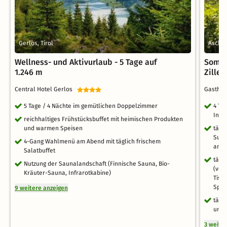
Gerlos, Tirol
Aschau 
Wellness- und Aktivurlaub - 5 Tage auf
Somme
1.246 m
Ziller
Central Hotel Gerlos
Gastho
5 Tage / 4 Nächte im gemütlichen Doppelzimmer
4 Ta
Inkl
reichhaltiges Frühstücksbuffet mit heimischen Produkten
und warmen Speisen
tägl
Supp
4-Gang Wahlmenü am Abend mit täglich frischem
am N
Salatbuffet
tägl
Nutzung der Saunalandschaft (Finnische Sauna, Bio-
(veg
Kräuter-Sauna, Infrarotkabine)
Tisc
Spei
9 weitere anzeigen
tägl
und 
3 weite