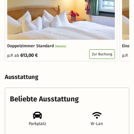
Doppelzimmer Standard
Einze
(Details)
Zur Buchung
613,00 €
p.P. ab
p.P. a
Ausstattung
Beliebte Ausstattung
Parkplatz
W-Lan