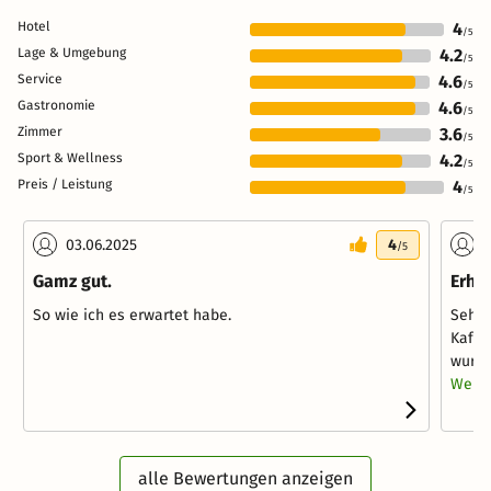
Hotel
4
/5
Lage & Umgebung
4.2
/5
Service
4.6
/5
Gastronomie
4.6
/5
Zimmer
3.6
/5
Sport & Wellness
4.2
/5
Preis / Leistung
4
/5
03.06.2025
4
0
/5
Gamz gut.
Erho
So wie ich es erwartet habe.
Sehr 
Kaffe
wurde
Weite
alle Bewertungen anzeigen