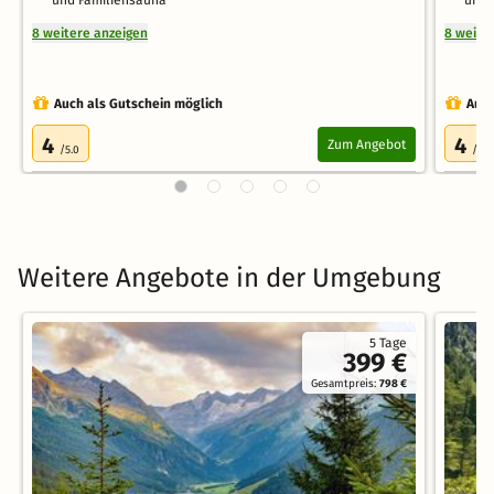
und Familiensauna
und 
8 weitere anzeigen
8 weite
Auch als Gutschein möglich
Auch
4
4
Zum Angebot
/5.0
/5.0
Weitere Angebote in der Umgebung
5 Tage
399 €
Gesamtpreis:
798 €