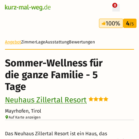
0
+ 28 Fotos
5 Tage
100%
4
613 €
/5
Angebot
Zimmer
Lage
Ausstattung
Bewertungen
Sommer-Wellness für
die ganze Familie - 5
Tage
Neuhaus Zillertal Resort
Mayrhofen, Tirol
Auf Karte anzeigen
Das Neuhaus Zillertal Resort ist ein Haus, das