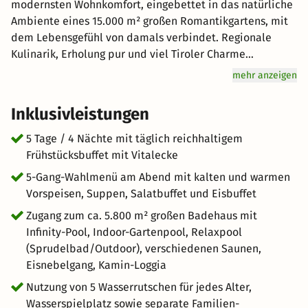
modernsten Wohnkomfort, eingebettet in das natürliche
Ambiente eines 15.000 m² großen Romantikgartens, mit
dem Lebensgefühl von damals verbindet. Regionale
Kulinarik, Erholung pur und viel Tiroler Charme
garantieren ein unvergleichlich vielfältiges
mehr anzeigen
Urlaubserlebnis. NEU: 5.800 m² großes Badehaus mit
Gartenspa ab 14 Jahren sowie Himmelspa ab 16 Jahren.
Inklusivleistungen
U.a. mit 25m Infinity Pool, 25m Indoor Gartenpool, Event-
Panoramasauna, Textilsauna, Teelounge, Sonnendeck mit
5 Tage / 4 Nächte mit täglich reichhaltigem
Relaxpool, Eisbrunnen, Rutschen Paradies mit 90m
Frühstücksbuffet mit Vitalecke
langer Rutsche über 3 Etagen und extra
5-Gang-Wahlmenü am Abend mit kalten und warmen
Baby-/Kinderpool, Wasserspielplatz mit Fontänen;
Vorspeisen, Suppen, Salatbuffet und Eisbuffet
außerdem ein Eltern-Kindbereich mit Rutschen,
Zugang zum ca. 5.800 m² großen Badehaus mit
Kletterwand, Plätze für freies Spielen oder Malen mit
Infinity-Pool, Indoor-Gartenpool, Relaxpool
Kinderbetreuung. Alle Einrichtungen des Badehauses
(Sprudelbad/Outdoor), verschiedenen Saunen,
können kostenfrei genutzt werden, ausgenommen
Eisnebelgang, Kamin-Loggia
Massagen, Wellnessbehandlungen und Kegelbahn.
Nutzung von 5 Wasserrutschen für jedes Alter,
Wasserspielplatz sowie separate Familien-