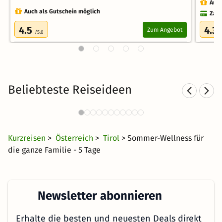
Auch
Auch als Gutschein möglich
Zahl
4.5
4.3
Zum Angebot
/5.0
/
Beliebteste Reiseideen
Wellness in den Bergen
We
3534 Angebote
31 €
ab
Kurzreisen
>
Österreich
>
Tirol
> Sommer-Wellness für
die ganze Familie - 5 Tage
Newsletter abonnieren
Erhalte die besten und neuesten Deals direkt