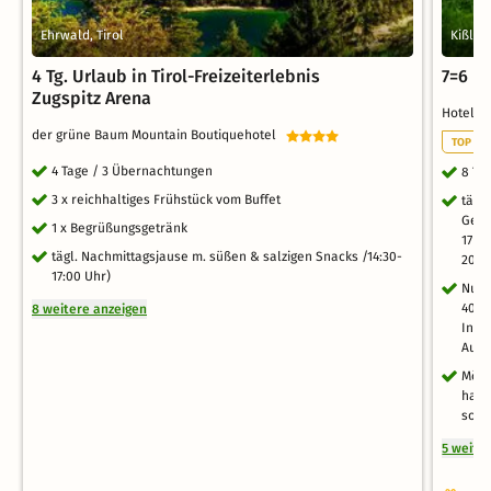
Ehrwald, Tirol
Kißleg
4 Tg. Urlaub in Tirol-Freizeiterlebnis
7=6 Ur
Zugspitz Arena
Hotel 
der grüne Baum Mountain Boutiquehotel
TOP EV
4 Tage / 3 Übernachtungen
8 Ta
3 x reichhaltiges Frühstück vom Buffet
tägl
Geni
1 x Begrüßungsgetränk
17 U
tägl. Nachmittagsjause m. süßen & salzigen Snacks /14:30-
20:3
17:00 Uhr)
Nutz
400m
8 weitere anzeigen
Infr
Auße
Mögl
haus
sowi
5 weite