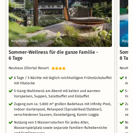
Mayrhofen, Tirol
Mayrho
Sommer-Wellness für die ganze Familie -
Somme
6 Tage
8 Tag
Neuhaus Zillertal Resort
Neuhaus
6 Tage / 5 Nächte mit täglich reichhaltigem Frühstücksbuffet
8 Ta
mit Vitalecke
mit 
5-Gang-Wahlmenü am Abend mit kalten und warmen
5-Ga
Vorspeisen, Suppen, Salatbuffet und Eisbuffet
Vors
Zugang zum ca. 5.800 m² großen Badehaus mit Infinity-Pool,
Zuga
Indoor-Gartenpool, Relaxpool (Sprudelbad/Outdoor),
Indo
verschiedenen Saunen, Eisnebelgang, Kamin-Loggia
vers
Nutzung von 5 Wasserrutschen für jedes Alter,
Nutz
Wasserspielplatz sowie separate Familien-Ruhebereiche
Wass