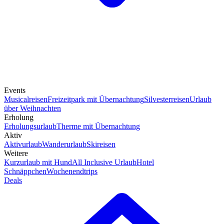
Events
Musicalreisen
Freizeitpark mit Übernachtung
Silvesterreisen
Urlaub
über Weihnachten
Erholung
Erholungsurlaub
Therme mit Übernachtung
Aktiv
Aktivurlaub
Wanderurlaub
Skireisen
Weitere
Kurzurlaub mit Hund
All Inclusive Urlaub
Hotel
Schnäppchen
Wochenendtrips
Deals