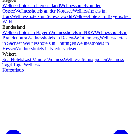
Region
Wellnesshotels in Deutschland
Wellnesshotels an der
Ostsee
Wellnesshotels an der Nordsee
Wellnesshotels im
Harz
Wellnesshotels im Schwarzwald
Wellnesshotels im Bayerischen
Wald
Bundesland
Wellnesshotels in Bayern
Wellnesshotels in NRW
Wellnesshotels in
Brandenburg
Wellnesshotels in Baden-Württemberg
Wellnesshotels
in Sachsen
Wellnesshotels in Thüringen
Wellnesshotels in
Hessen
Wellnesshotels in Niedersachsen
Weitere
Spa Hotels
Last Minute Wellness
Wellness Schnäppchen
Wellness
Tag
4 Tage Wellness
Kurzurlaub