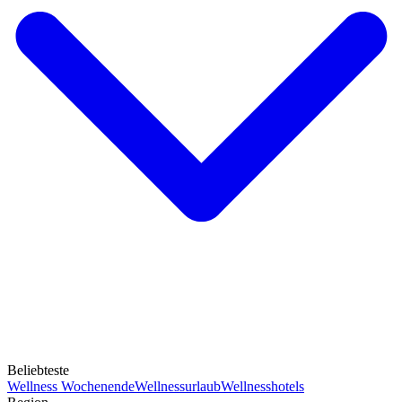
Beliebteste
Wellness Wochenende
Wellnessurlaub
Wellnesshotels