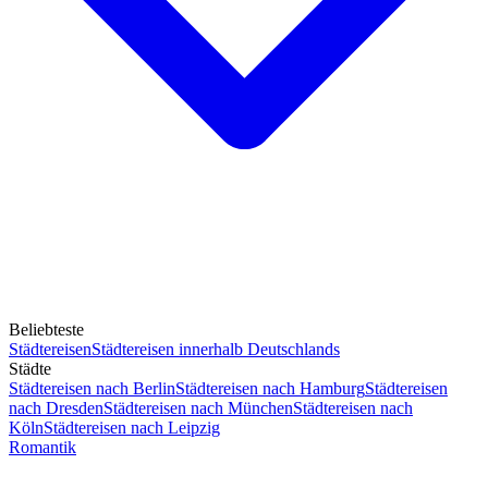
Beliebteste
Städtereisen
Städtereisen innerhalb Deutschlands
Städte
Städtereisen nach Berlin
Städtereisen nach Hamburg
Städtereisen
nach Dresden
Städtereisen nach München
Städtereisen nach
Köln
Städtereisen nach Leipzig
Romantik