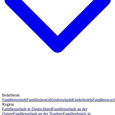
Beliebteste
Familienurlaub
Familienhotels
Kinderurlaub
Kinderhotels
Familienwoc
Region
Familienurlaub in Deutschland
Familienurlaub an der
Ostsee
Familienurlaub an der Nordsee
Familienhotels in