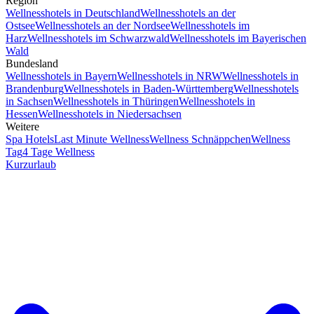
Region
Wellnesshotels in Deutschland
Wellnesshotels an der
Ostsee
Wellnesshotels an der Nordsee
Wellnesshotels im
Harz
Wellnesshotels im Schwarzwald
Wellnesshotels im Bayerischen
Wald
Bundesland
Wellnesshotels in Bayern
Wellnesshotels in NRW
Wellnesshotels in
Brandenburg
Wellnesshotels in Baden-Württemberg
Wellnesshotels
in Sachsen
Wellnesshotels in Thüringen
Wellnesshotels in
Hessen
Wellnesshotels in Niedersachsen
Weitere
Spa Hotels
Last Minute Wellness
Wellness Schnäppchen
Wellness
Tag
4 Tage Wellness
Kurzurlaub