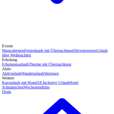
Events
Musicalreisen
Freizeitpark mit Übernachtung
Silvesterreisen
Urlaub
über Weihnachten
Erholung
Erholungsurlaub
Therme mit Übernachtung
Aktiv
Aktivurlaub
Wanderurlaub
Skireisen
Weitere
Kurzurlaub mit Hund
All Inclusive Urlaub
Hotel
Schnäppchen
Wochenendtrips
Deals