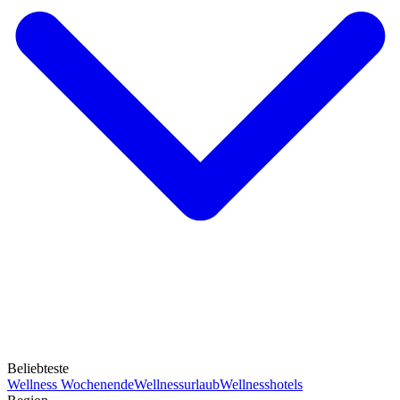
Beliebteste
Wellness Wochenende
Wellnessurlaub
Wellnesshotels