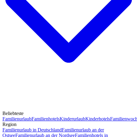
Beliebteste
Familienurlaub
Familienhotels
Kinderurlaub
Kinderhotels
Familienwoc
Region
Familienurlaub in Deutschland
Familienurlaub an der
Ostsee
Familienurlaub an der Nordsee
Familienhotels in