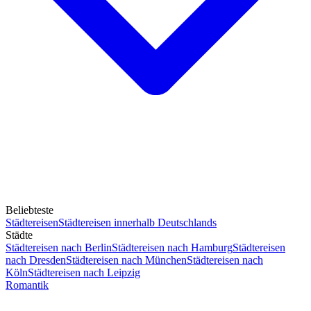
Beliebteste
Städtereisen
Städtereisen innerhalb Deutschlands
Städte
Städtereisen nach Berlin
Städtereisen nach Hamburg
Städtereisen
nach Dresden
Städtereisen nach München
Städtereisen nach
Köln
Städtereisen nach Leipzig
Romantik