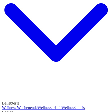
Beliebteste
Wellness Wochenende
Wellnessurlaub
Wellnesshotels