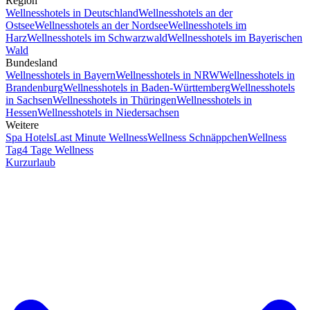
Region
Wellnesshotels in Deutschland
Wellnesshotels an der
Ostsee
Wellnesshotels an der Nordsee
Wellnesshotels im
Harz
Wellnesshotels im Schwarzwald
Wellnesshotels im Bayerischen
Wald
Bundesland
Wellnesshotels in Bayern
Wellnesshotels in NRW
Wellnesshotels in
Brandenburg
Wellnesshotels in Baden-Württemberg
Wellnesshotels
in Sachsen
Wellnesshotels in Thüringen
Wellnesshotels in
Hessen
Wellnesshotels in Niedersachsen
Weitere
Spa Hotels
Last Minute Wellness
Wellness Schnäppchen
Wellness
Tag
4 Tage Wellness
Kurzurlaub