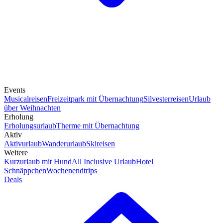
Events
Musicalreisen
Freizeitpark mit Übernachtung
Silvesterreisen
Urlaub
über Weihnachten
Erholung
Erholungsurlaub
Therme mit Übernachtung
Aktiv
Aktivurlaub
Wanderurlaub
Skireisen
Weitere
Kurzurlaub mit Hund
All Inclusive Urlaub
Hotel
Schnäppchen
Wochenendtrips
Deals