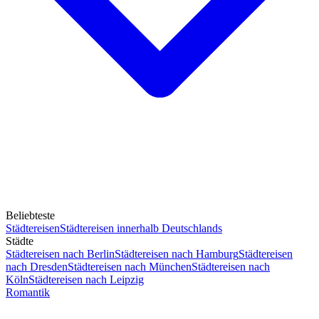
Beliebteste
Städtereisen
Städtereisen innerhalb Deutschlands
Städte
Städtereisen nach Berlin
Städtereisen nach Hamburg
Städtereisen
nach Dresden
Städtereisen nach München
Städtereisen nach
Köln
Städtereisen nach Leipzig
Romantik