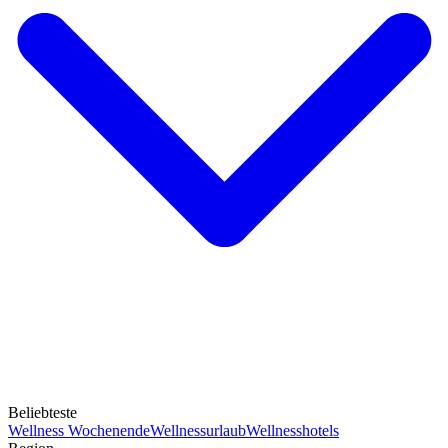
Beliebteste
Wellness Wochenende
Wellnessurlaub
Wellnesshotels