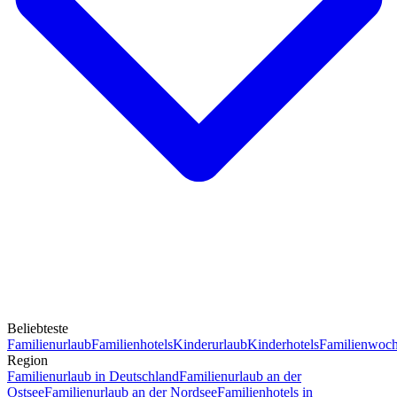
Beliebteste
Familienurlaub
Familienhotels
Kinderurlaub
Kinderhotels
Familienwoc
Region
Familienurlaub in Deutschland
Familienurlaub an der
Ostsee
Familienurlaub an der Nordsee
Familienhotels in