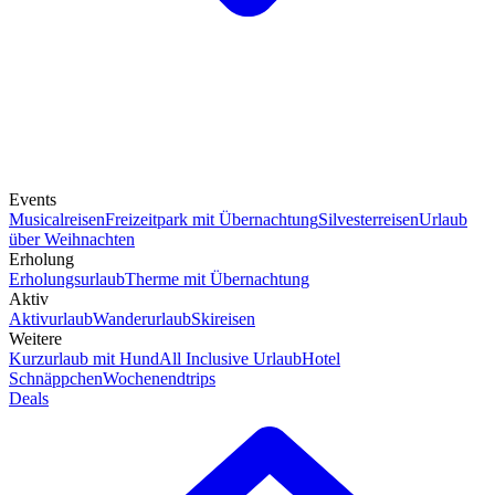
Events
Musicalreisen
Freizeitpark mit Übernachtung
Silvesterreisen
Urlaub
über Weihnachten
Erholung
Erholungsurlaub
Therme mit Übernachtung
Aktiv
Aktivurlaub
Wanderurlaub
Skireisen
Weitere
Kurzurlaub mit Hund
All Inclusive Urlaub
Hotel
Schnäppchen
Wochenendtrips
Deals