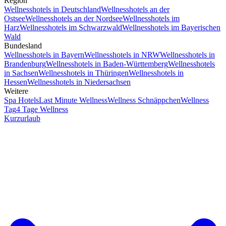
Region
Wellnesshotels in Deutschland
Wellnesshotels an der
Ostsee
Wellnesshotels an der Nordsee
Wellnesshotels im
Harz
Wellnesshotels im Schwarzwald
Wellnesshotels im Bayerischen
Wald
Bundesland
Wellnesshotels in Bayern
Wellnesshotels in NRW
Wellnesshotels in
Brandenburg
Wellnesshotels in Baden-Württemberg
Wellnesshotels
in Sachsen
Wellnesshotels in Thüringen
Wellnesshotels in
Hessen
Wellnesshotels in Niedersachsen
Weitere
Spa Hotels
Last Minute Wellness
Wellness Schnäppchen
Wellness
Tag
4 Tage Wellness
Kurzurlaub