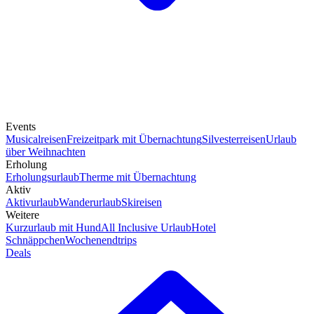
Events
Musicalreisen
Freizeitpark mit Übernachtung
Silvesterreisen
Urlaub
über Weihnachten
Erholung
Erholungsurlaub
Therme mit Übernachtung
Aktiv
Aktivurlaub
Wanderurlaub
Skireisen
Weitere
Kurzurlaub mit Hund
All Inclusive Urlaub
Hotel
Schnäppchen
Wochenendtrips
Deals