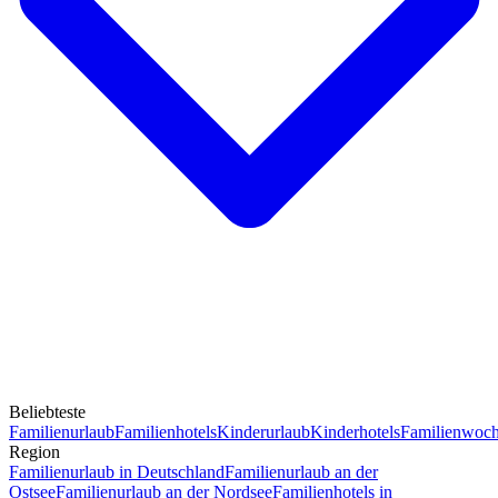
Beliebteste
Familienurlaub
Familienhotels
Kinderurlaub
Kinderhotels
Familienwoc
Region
Familienurlaub in Deutschland
Familienurlaub an der
Ostsee
Familienurlaub an der Nordsee
Familienhotels in