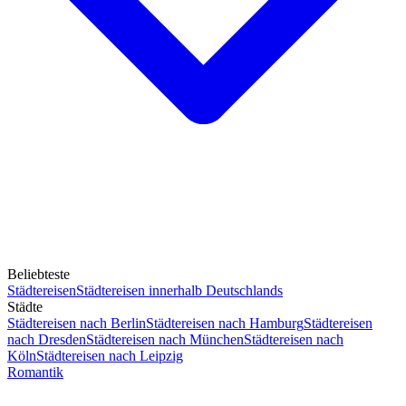
Beliebteste
Städtereisen
Städtereisen innerhalb Deutschlands
Städte
Städtereisen nach Berlin
Städtereisen nach Hamburg
Städtereisen
nach Dresden
Städtereisen nach München
Städtereisen nach
Köln
Städtereisen nach Leipzig
Romantik