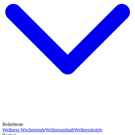
Beliebteste
Wellness Wochenende
Wellnessurlaub
Wellnesshotels