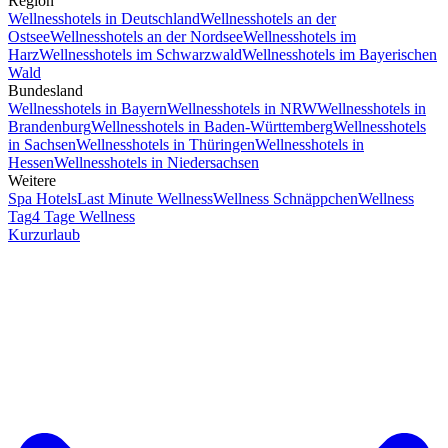
Region
Wellnesshotels in Deutschland
Wellnesshotels an der
Ostsee
Wellnesshotels an der Nordsee
Wellnesshotels im
Harz
Wellnesshotels im Schwarzwald
Wellnesshotels im Bayerischen
Wald
Bundesland
Wellnesshotels in Bayern
Wellnesshotels in NRW
Wellnesshotels in
Brandenburg
Wellnesshotels in Baden-Württemberg
Wellnesshotels
in Sachsen
Wellnesshotels in Thüringen
Wellnesshotels in
Hessen
Wellnesshotels in Niedersachsen
Weitere
Spa Hotels
Last Minute Wellness
Wellness Schnäppchen
Wellness
Tag
4 Tage Wellness
Kurzurlaub