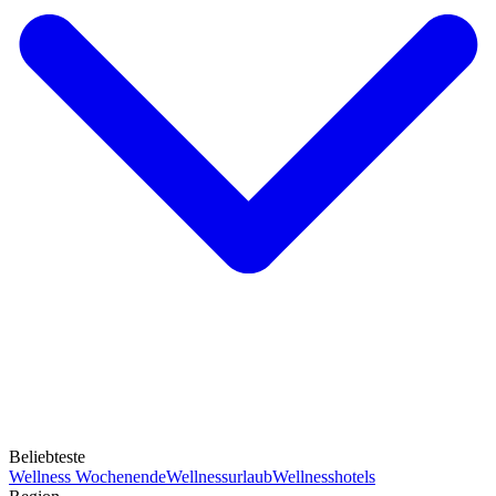
Beliebteste
Wellness Wochenende
Wellnessurlaub
Wellnesshotels