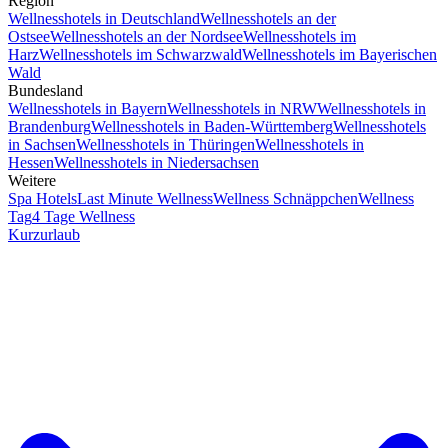
Region
Wellnesshotels in Deutschland
Wellnesshotels an der
Ostsee
Wellnesshotels an der Nordsee
Wellnesshotels im
Harz
Wellnesshotels im Schwarzwald
Wellnesshotels im Bayerischen
Wald
Bundesland
Wellnesshotels in Bayern
Wellnesshotels in NRW
Wellnesshotels in
Brandenburg
Wellnesshotels in Baden-Württemberg
Wellnesshotels
in Sachsen
Wellnesshotels in Thüringen
Wellnesshotels in
Hessen
Wellnesshotels in Niedersachsen
Weitere
Spa Hotels
Last Minute Wellness
Wellness Schnäppchen
Wellness
Tag
4 Tage Wellness
Kurzurlaub