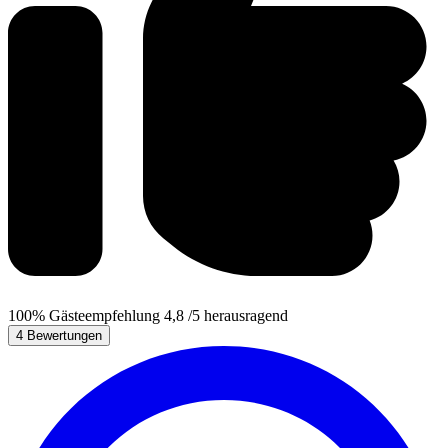
100%
Gästeempfehlung
4,8
/5
herausragend
4 Bewertungen