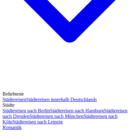
Beliebteste
Städtereisen
Städtereisen innerhalb Deutschlands
Städte
Städtereisen nach Berlin
Städtereisen nach Hamburg
Städtereisen
nach Dresden
Städtereisen nach München
Städtereisen nach
Köln
Städtereisen nach Leipzig
Romantik