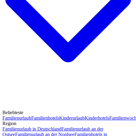
Beliebteste
Familienurlaub
Familienhotels
Kinderurlaub
Kinderhotels
Familienwoc
Region
Familienurlaub in Deutschland
Familienurlaub an der
Ostsee
Familienurlaub an der Nordsee
Familienhotels in