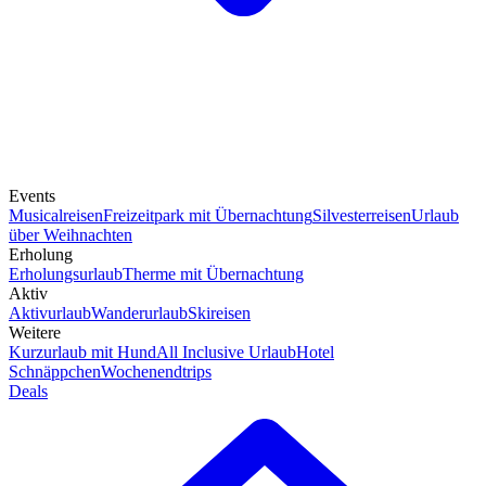
Events
Musicalreisen
Freizeitpark mit Übernachtung
Silvesterreisen
Urlaub
über Weihnachten
Erholung
Erholungsurlaub
Therme mit Übernachtung
Aktiv
Aktivurlaub
Wanderurlaub
Skireisen
Weitere
Kurzurlaub mit Hund
All Inclusive Urlaub
Hotel
Schnäppchen
Wochenendtrips
Deals