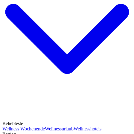
Beliebteste
Wellness Wochenende
Wellnessurlaub
Wellnesshotels