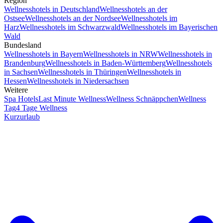
Region
Wellnesshotels in Deutschland
Wellnesshotels an der
Ostsee
Wellnesshotels an der Nordsee
Wellnesshotels im
Harz
Wellnesshotels im Schwarzwald
Wellnesshotels im Bayerischen
Wald
Bundesland
Wellnesshotels in Bayern
Wellnesshotels in NRW
Wellnesshotels in
Brandenburg
Wellnesshotels in Baden-Württemberg
Wellnesshotels
in Sachsen
Wellnesshotels in Thüringen
Wellnesshotels in
Hessen
Wellnesshotels in Niedersachsen
Weitere
Spa Hotels
Last Minute Wellness
Wellness Schnäppchen
Wellness
Tag
4 Tage Wellness
Kurzurlaub