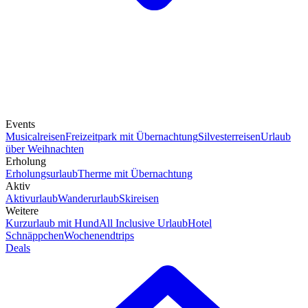
Events
Musicalreisen
Freizeitpark mit Übernachtung
Silvesterreisen
Urlaub
über Weihnachten
Erholung
Erholungsurlaub
Therme mit Übernachtung
Aktiv
Aktivurlaub
Wanderurlaub
Skireisen
Weitere
Kurzurlaub mit Hund
All Inclusive Urlaub
Hotel
Schnäppchen
Wochenendtrips
Deals