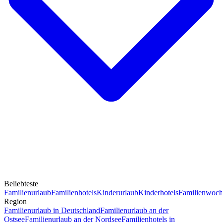
Beliebteste
Familienurlaub
Familienhotels
Kinderurlaub
Kinderhotels
Familienwoc
Region
Familienurlaub in Deutschland
Familienurlaub an der
Ostsee
Familienurlaub an der Nordsee
Familienhotels in