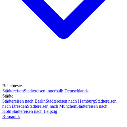
Beliebteste
Städtereisen
Städtereisen innerhalb Deutschlands
Städte
Städtereisen nach Berlin
Städtereisen nach Hamburg
Städtereisen
nach Dresden
Städtereisen nach München
Städtereisen nach
Köln
Städtereisen nach Leipzig
Romantik