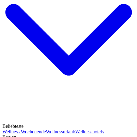
Beliebteste
Wellness Wochenende
Wellnessurlaub
Wellnesshotels