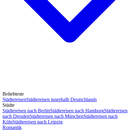
Beliebteste
Städtereisen
Städtereisen innerhalb Deutschlands
Städte
Städtereisen nach Berlin
Städtereisen nach Hamburg
Städtereisen
nach Dresden
Städtereisen nach München
Städtereisen nach
Köln
Städtereisen nach Leipzig
Romantik