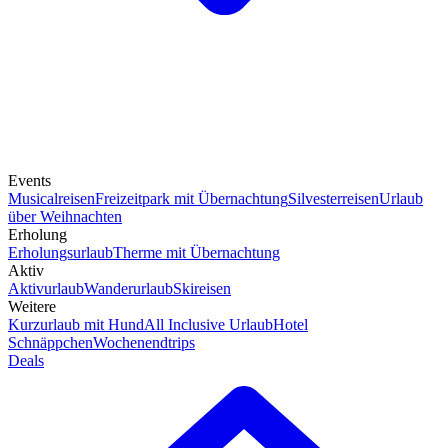
Events
Musicalreisen
Freizeitpark mit Übernachtung
Silvesterreisen
Urlaub
über Weihnachten
Erholung
Erholungsurlaub
Therme mit Übernachtung
Aktiv
Aktivurlaub
Wanderurlaub
Skireisen
Weitere
Kurzurlaub mit Hund
All Inclusive Urlaub
Hotel
Schnäppchen
Wochenendtrips
Deals