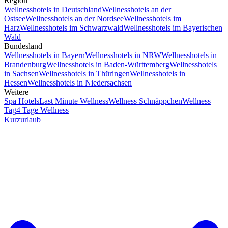
Region
Wellnesshotels in Deutschland
Wellnesshotels an der
Ostsee
Wellnesshotels an der Nordsee
Wellnesshotels im
Harz
Wellnesshotels im Schwarzwald
Wellnesshotels im Bayerischen
Wald
Bundesland
Wellnesshotels in Bayern
Wellnesshotels in NRW
Wellnesshotels in
Brandenburg
Wellnesshotels in Baden-Württemberg
Wellnesshotels
in Sachsen
Wellnesshotels in Thüringen
Wellnesshotels in
Hessen
Wellnesshotels in Niedersachsen
Weitere
Spa Hotels
Last Minute Wellness
Wellness Schnäppchen
Wellness
Tag
4 Tage Wellness
Kurzurlaub