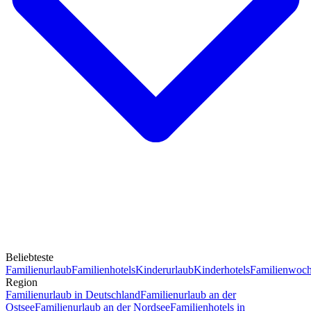
Beliebteste
Familienurlaub
Familienhotels
Kinderurlaub
Kinderhotels
Familienwoc
Region
Familienurlaub in Deutschland
Familienurlaub an der
Ostsee
Familienurlaub an der Nordsee
Familienhotels in