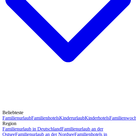
Beliebteste
Familienurlaub
Familienhotels
Kinderurlaub
Kinderhotels
Familienwoc
Region
Familienurlaub in Deutschland
Familienurlaub an der
Ostsee
Familienurlaub an der Nordsee
Familienhotels in