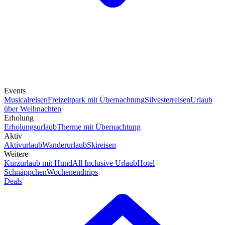
Events
Musicalreisen
Freizeitpark mit Übernachtung
Silvesterreisen
Urlaub
über Weihnachten
Erholung
Erholungsurlaub
Therme mit Übernachtung
Aktiv
Aktivurlaub
Wanderurlaub
Skireisen
Weitere
Kurzurlaub mit Hund
All Inclusive Urlaub
Hotel
Schnäppchen
Wochenendtrips
Deals