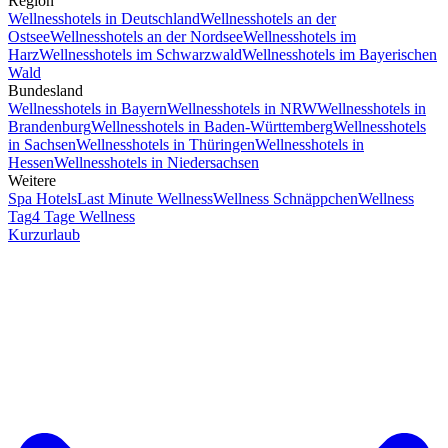
Region
Wellnesshotels in Deutschland
Wellnesshotels an der
Ostsee
Wellnesshotels an der Nordsee
Wellnesshotels im
Harz
Wellnesshotels im Schwarzwald
Wellnesshotels im Bayerischen
Wald
Bundesland
Wellnesshotels in Bayern
Wellnesshotels in NRW
Wellnesshotels in
Brandenburg
Wellnesshotels in Baden-Württemberg
Wellnesshotels
in Sachsen
Wellnesshotels in Thüringen
Wellnesshotels in
Hessen
Wellnesshotels in Niedersachsen
Weitere
Spa Hotels
Last Minute Wellness
Wellness Schnäppchen
Wellness
Tag
4 Tage Wellness
Kurzurlaub