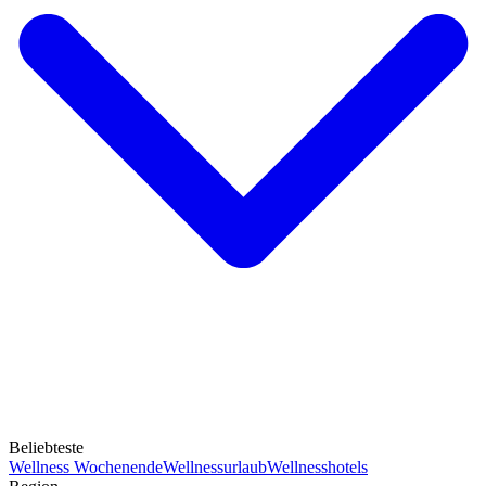
Beliebteste
Wellness Wochenende
Wellnessurlaub
Wellnesshotels