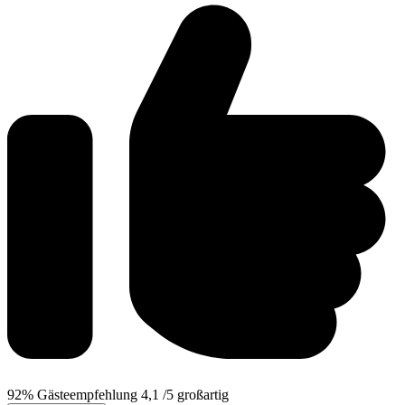
92%
Gästeempfehlung
4,1
/5
großartig