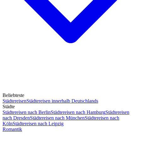
Beliebteste
Städtereisen
Städtereisen innerhalb Deutschlands
Städte
Städtereisen nach Berlin
Städtereisen nach Hamburg
Städtereisen
nach Dresden
Städtereisen nach München
Städtereisen nach
Köln
Städtereisen nach Leipzig
Romantik