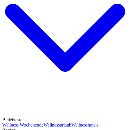
Beliebteste
Wellness Wochenende
Wellnessurlaub
Wellnesshotels