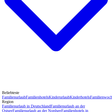
Beliebteste
Familienurlaub
Familienhotels
Kinderurlaub
Kinderhotels
Familienwoc
Region
Familienurlaub in Deutschland
Familienurlaub an der
Ostsee
Familienurlaub an der Nordsee
Familienhotels in