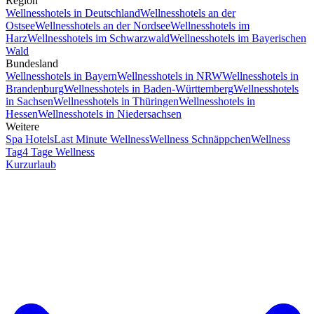
Region
Wellnesshotels in Deutschland
Wellnesshotels an der
Ostsee
Wellnesshotels an der Nordsee
Wellnesshotels im
Harz
Wellnesshotels im Schwarzwald
Wellnesshotels im Bayerischen
Wald
Bundesland
Wellnesshotels in Bayern
Wellnesshotels in NRW
Wellnesshotels in
Brandenburg
Wellnesshotels in Baden-Württemberg
Wellnesshotels
in Sachsen
Wellnesshotels in Thüringen
Wellnesshotels in
Hessen
Wellnesshotels in Niedersachsen
Weitere
Spa Hotels
Last Minute Wellness
Wellness Schnäppchen
Wellness
Tag
4 Tage Wellness
Kurzurlaub