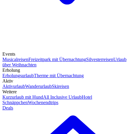
Events
Musicalreisen
Freizeitpark mit Übernachtung
Silvesterreisen
Urlaub
über Weihnachten
Erholung
Erholungsurlaub
Therme mit Übernachtung
Aktiv
Aktivurlaub
Wanderurlaub
Skireisen
Weitere
Kurzurlaub mit Hund
All Inclusive Urlaub
Hotel
Schnäppchen
Wochenendtrips
Deals