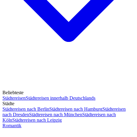
Beliebteste
Städtereisen
Städtereisen innerhalb Deutschlands
Städte
Städtereisen nach Berlin
Städtereisen nach Hamburg
Städtereisen
nach Dresden
Städtereisen nach München
Städtereisen nach
Köln
Städtereisen nach Leipzig
Romantik