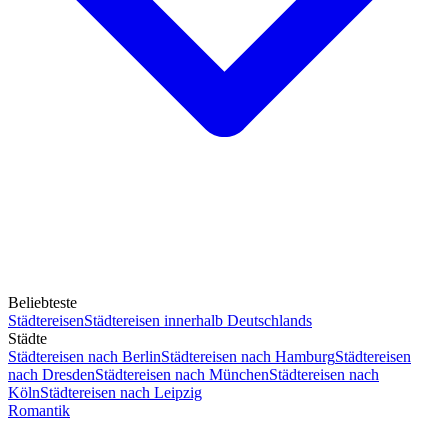
Beliebteste
Städtereisen
Städtereisen innerhalb Deutschlands
Städte
Städtereisen nach Berlin
Städtereisen nach Hamburg
Städtereisen
nach Dresden
Städtereisen nach München
Städtereisen nach
Köln
Städtereisen nach Leipzig
Romantik