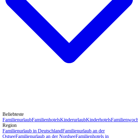
Beliebteste
Familienurlaub
Familienhotels
Kinderurlaub
Kinderhotels
Familienwoc
Region
Familienurlaub in Deutschland
Familienurlaub an der
Ostsee
Familienurlaub an der Nordsee
Familienhotels in