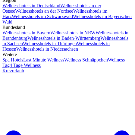
Region
Wellnesshotels in Deutschland
Wellnesshotels an der
Ostsee
Wellnesshotels an der Nordsee
Wellnesshotels im
Harz
Wellnesshotels im Schwarzwald
Wellnesshotels im Bayerischen
Wald
Bundesland
Wellnesshotels in Bayern
Wellnesshotels in NRW
Wellnesshotels in
Brandenburg
Wellnesshotels in Baden-Württemberg
Wellnesshotels
in Sachsen
Wellnesshotels in Thüringen
Wellnesshotels in
Hessen
Wellnesshotels in Niedersachsen
Weitere
Spa Hotels
Last Minute Wellness
Wellness Schnäppchen
Wellness
Tag
4 Tage Wellness
Kurzurlaub