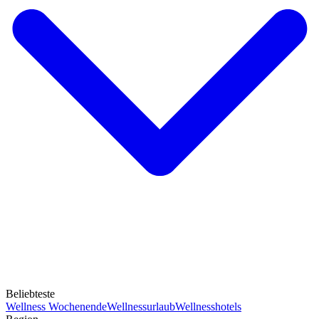
Beliebteste
Wellness Wochenende
Wellnessurlaub
Wellnesshotels