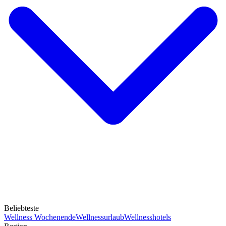
Beliebteste
Wellness Wochenende
Wellnessurlaub
Wellnesshotels