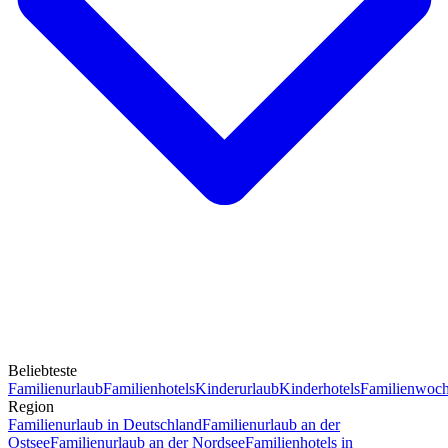
Beliebteste
Familienurlaub
Familienhotels
Kinderurlaub
Kinderhotels
Familienwoc
Region
Familienurlaub in Deutschland
Familienurlaub an der
Ostsee
Familienurlaub an der Nordsee
Familienhotels in