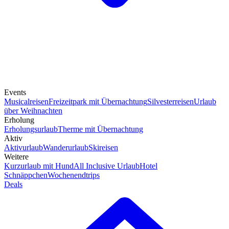
Events
Musicalreisen
Freizeitpark mit Übernachtung
Silvesterreisen
Urlaub
über Weihnachten
Erholung
Erholungsurlaub
Therme mit Übernachtung
Aktiv
Aktivurlaub
Wanderurlaub
Skireisen
Weitere
Kurzurlaub mit Hund
All Inclusive Urlaub
Hotel
Schnäppchen
Wochenendtrips
Deals