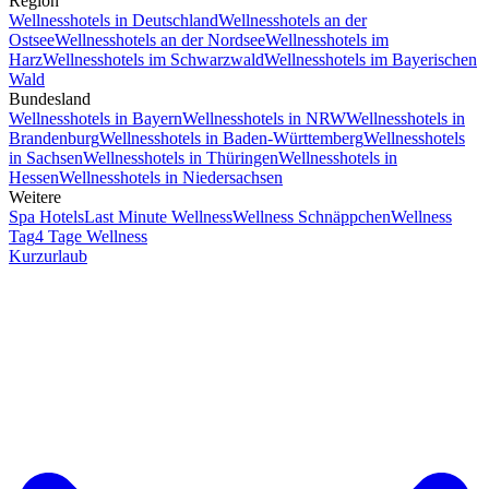
Region
Wellnesshotels in Deutschland
Wellnesshotels an der
Ostsee
Wellnesshotels an der Nordsee
Wellnesshotels im
Harz
Wellnesshotels im Schwarzwald
Wellnesshotels im Bayerischen
Wald
Bundesland
Wellnesshotels in Bayern
Wellnesshotels in NRW
Wellnesshotels in
Brandenburg
Wellnesshotels in Baden-Württemberg
Wellnesshotels
in Sachsen
Wellnesshotels in Thüringen
Wellnesshotels in
Hessen
Wellnesshotels in Niedersachsen
Weitere
Spa Hotels
Last Minute Wellness
Wellness Schnäppchen
Wellness
Tag
4 Tage Wellness
Kurzurlaub