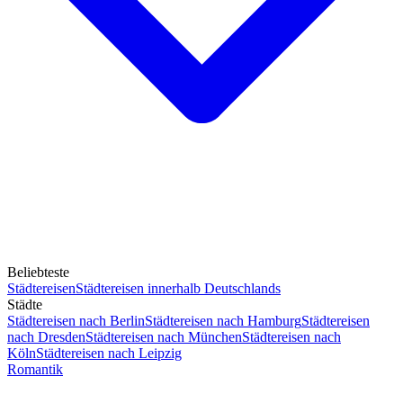
Beliebteste
Städtereisen
Städtereisen innerhalb Deutschlands
Städte
Städtereisen nach Berlin
Städtereisen nach Hamburg
Städtereisen
nach Dresden
Städtereisen nach München
Städtereisen nach
Köln
Städtereisen nach Leipzig
Romantik