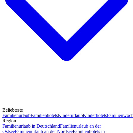
Beliebteste
Familienurlaub
Familienhotels
Kinderurlaub
Kinderhotels
Familienwoc
Region
Familienurlaub in Deutschland
Familienurlaub an der
Ostsee
Familienurlaub an der Nordsee
Familienhotels in