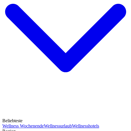
Beliebteste
Wellness Wochenende
Wellnessurlaub
Wellnesshotels