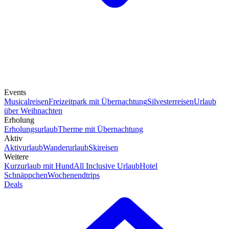
Events
Musicalreisen
Freizeitpark mit Übernachtung
Silvesterreisen
Urlaub
über Weihnachten
Erholung
Erholungsurlaub
Therme mit Übernachtung
Aktiv
Aktivurlaub
Wanderurlaub
Skireisen
Weitere
Kurzurlaub mit Hund
All Inclusive Urlaub
Hotel
Schnäppchen
Wochenendtrips
Deals