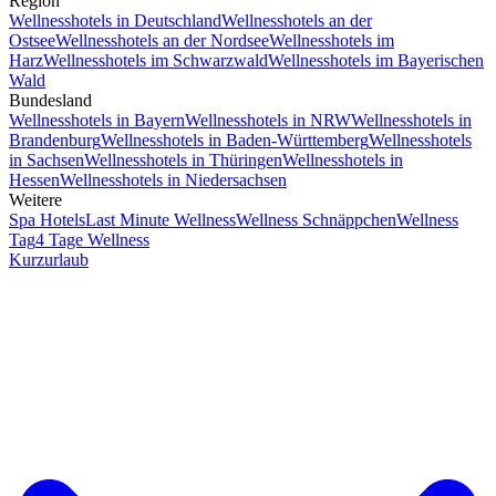
Region
Wellnesshotels in Deutschland
Wellnesshotels an der
Ostsee
Wellnesshotels an der Nordsee
Wellnesshotels im
Harz
Wellnesshotels im Schwarzwald
Wellnesshotels im Bayerischen
Wald
Bundesland
Wellnesshotels in Bayern
Wellnesshotels in NRW
Wellnesshotels in
Brandenburg
Wellnesshotels in Baden-Württemberg
Wellnesshotels
in Sachsen
Wellnesshotels in Thüringen
Wellnesshotels in
Hessen
Wellnesshotels in Niedersachsen
Weitere
Spa Hotels
Last Minute Wellness
Wellness Schnäppchen
Wellness
Tag
4 Tage Wellness
Kurzurlaub