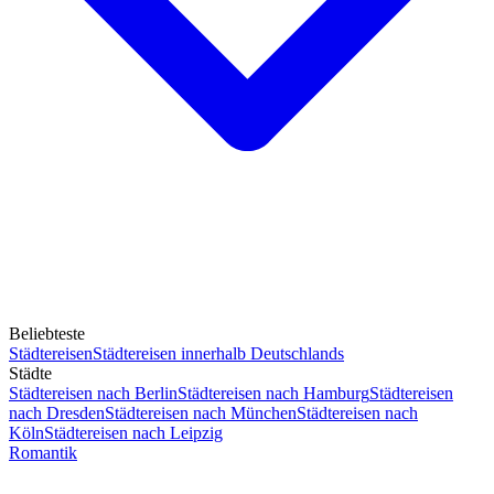
Beliebteste
Städtereisen
Städtereisen innerhalb Deutschlands
Städte
Städtereisen nach Berlin
Städtereisen nach Hamburg
Städtereisen
nach Dresden
Städtereisen nach München
Städtereisen nach
Köln
Städtereisen nach Leipzig
Romantik