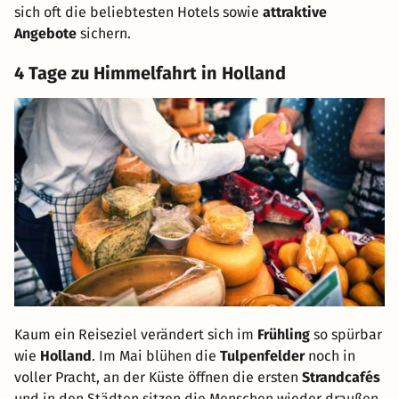
sich oft die beliebtesten Hotels sowie
attraktive
Angebote
sichern.
4 Tage zu Himmelfahrt in Holland
Kaum ein Reiseziel verändert sich im
Frühling
so spürbar
wie
Holland
. Im Mai blühen die
Tulpenfelder
noch in
Alle Angebote ansehen
voller Pracht, an der Küste öffnen die ersten
Strandcafés
und in den Städten sitzen die Menschen wieder draußen