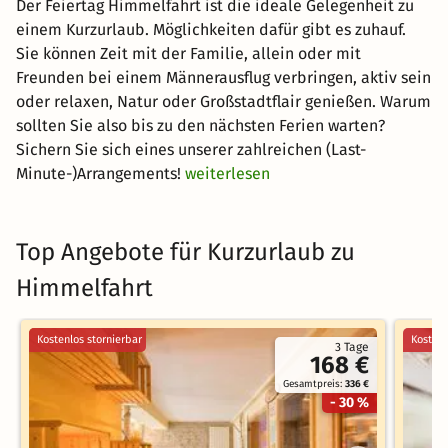
Der Feiertag Himmelfahrt ist die ideale Gelegenheit zu
einem Kurzurlaub. Möglichkeiten dafür gibt es zuhauf.
Sie können Zeit mit der Familie, allein oder mit
Freunden bei einem Männerausflug verbringen, aktiv sein
oder relaxen, Natur oder Großstadtflair genießen. Warum
sollten Sie also bis zu den nächsten Ferien warten?
Sichern Sie sich eines unserer zahlreichen (Last-
Minute-)Arrangements!
weiterlesen
Top Angebote für Kurzurlaub zu
Himmelfahrt
Kostenlos stornierbar
Kostenl
3 Tage
168 €
Gesamtpreis:
336 €
- 30 %