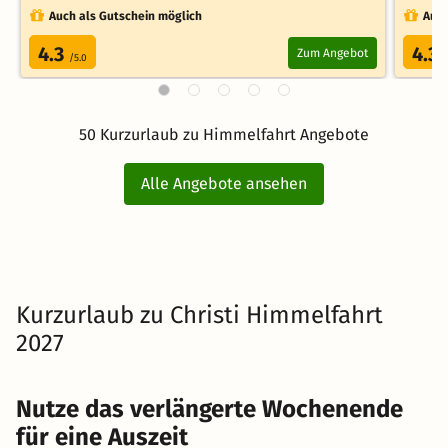
Auch als Gutschein möglich
Auch
4.3
4.3
Zum Angebot
/5.0
/
50 Kurzurlaub zu Himmelfahrt Angebote
Alle Angebote ansehen
Kurzurlaub zu Christi Himmelfahrt
2027
Nutze das verlängerte Wochenende
für eine Auszeit