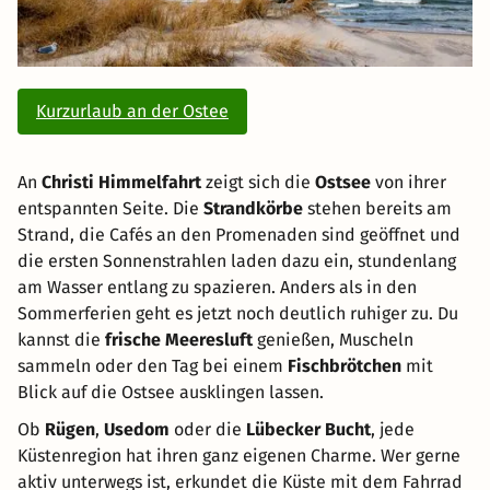
Kurzurlaub an der Ostee
An
Christi Himmelfahrt
zeigt sich die
Ostsee
von ihrer
entspannten Seite. Die
Strandkörbe
stehen bereits am
Strand, die Cafés an den Promenaden sind geöffnet und
die ersten Sonnenstrahlen laden dazu ein, stundenlang
am Wasser entlang zu spazieren. Anders als in den
Sommerferien geht es jetzt noch deutlich ruhiger zu. Du
kannst die
frische Meeresluft
genießen, Muscheln
sammeln oder den Tag bei einem
Fischbrötchen
mit
Blick auf die Ostsee ausklingen lassen.
Ob
Rügen
,
Usedom
oder die
Lübecker Bucht
, jede
Küstenregion hat ihren ganz eigenen Charme. Wer gerne
aktiv unterwegs ist, erkundet die Küste mit dem Fahrrad