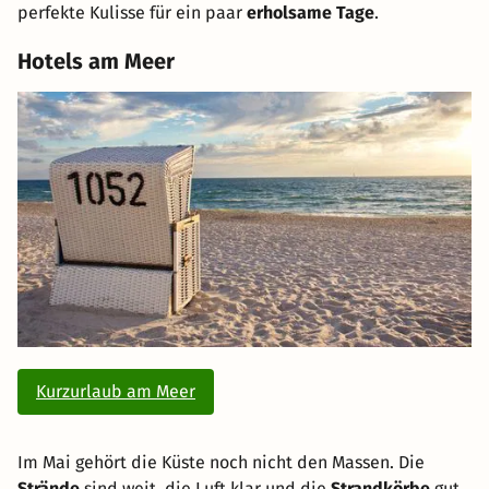
perfekte Kulisse für ein paar
erholsame Tage
.
Hotels am Meer
Kurzurlaub am Meer
Im Mai gehört die Küste noch nicht den Massen. Die
Strände
sind weit, die Luft klar und die
Strandkörbe
gut