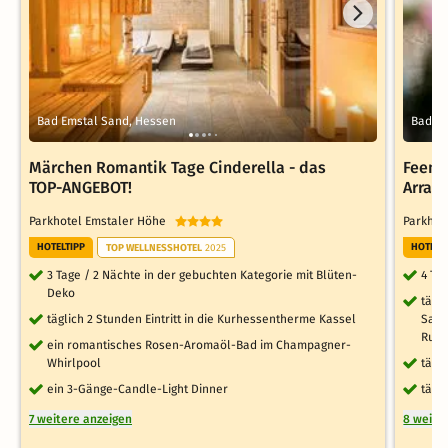
Bad Emstal Sand, Hessen
Bad Em
Märchen Romantik Tage Cinderella - das
Feen-
TOP-ANGEBOT!
Arran
Parkhotel Emstaler Höhe
Parkhot
HOTELTIPP
HOTELT
TOP WELLNESSHOTEL
2025
3 Tage / 2 Nächte in der gebuchten Kategorie mit Blüten-
4 Ta
Deko
tägl
täglich 2 Stunden Eintritt in die Kurhessentherme Kassel
Saun
Ruhe
ein romantisches Rosen-Aromaöl-Bad im Champagner-
Whirlpool
tägl
ein 3-Gänge-Candle-Light Dinner
tägl
7 weitere anzeigen
8 weite