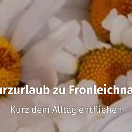
urzurlaub zu Fronleichn
Kurz dem Alltag entfliehen