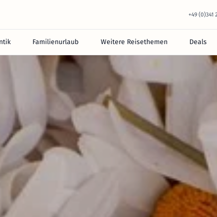
+49 (0)341
tik
Familienurlaub
Weitere Reisethemen
Deals