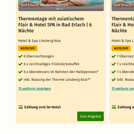
Bad Erlach, Niederösterreich
Bad Erlach,
Thermentage mit asiatischem
Thermenta
Flair & Hotel SPA in Bad Erlach | 6
Flair & Ho
Nächte
Nächte
Hotel & Spa Linsberg Asia
Hotel & Spa 
HOTELTIPP
HOTELTIPP
6 Übernachtungen
7 Übernac
6 x reichhaltiges Frühstücksbuffet
7 x reichh
6 x Abendessen im Rahmen der Halbpension*
7 x Abend
inkl. Nutzung der Therme Linsberg Asia**
inkl. Nutz
13 weitere anzeigen
13 weitere an
Zahlung erst im Hotel
Zahlung e
Zum Angebot