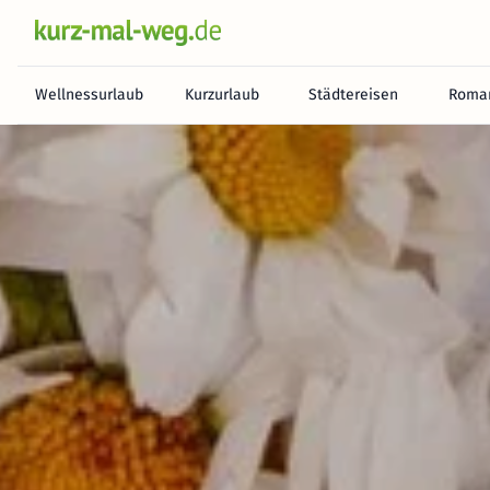
Wellnessurlaub
Kurzurlaub
Städtereisen
Roman