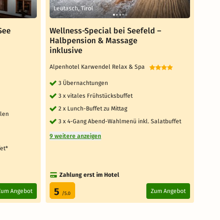
Leutasch, Tirol
Leuta
See
Wellness-Special bei Seefeld –
Bike
Halbpension & Massage
Trek
inklusive
Alpen
Alpenhotel Karwendel Relax & Spa
7 
3 Übernachtungen
7 x
3 x vitales Frühstücksbuffet
6 x
2 x Lunch-Buffet zu Mittag
7 
alen
3 x 4-Gang Abend-Wahlmenü inkl. Salatbuffet
9 weit
9 weitere anzeigen
et*
Zahlung erst im Hotel
Za
5
5
Zum Angebot
Zum Angebot
/5.0
/5