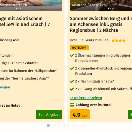
 Niederösterreich
Maurach / Eben, Tirol
ge mit asiatischem
Sommer zwischen Berg und 
tel SPA in Bad Erlach | 7
am Achensee inkl. gratis
Regionsbus | 2 Nächte
Linsberg Asia
Hotel St. Georg zum See
HOTELTIPP
htungen
2 Übernachtungen im großzügigen
Doppelzimmer
altiges Frühstücksbuffet
2 x Genießer-Frühstück mit region
essen im Rahmen der Halbpension*
Produkten
ung der Therme Linsberg Asia**
2 x Nachmittags Snacks*
zeigen
2 x 5-Gang Wahlmenü mit Salatbuff
12 weitere anzeigen
Zahlung erst im Hotel
rst im Hotel
4.9
Zum Angebot
/5.0