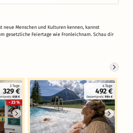
st neue Menschen und Kulturen kennen, kannst
m gesetzliche Feiertage wie Fronleichnam. Schau dir
3 Tage
4 Tage
329 €
492 €
amtpreis:
658 €
Gesamtpreis:
984 €
- 23 %