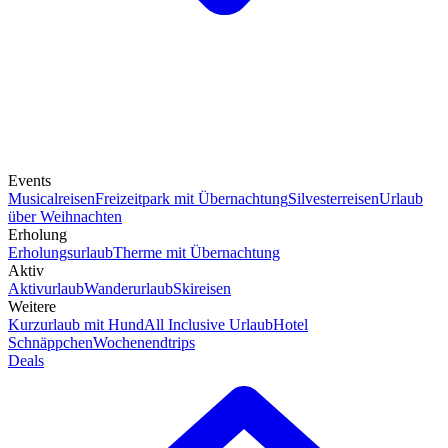
Events
Musicalreisen
Freizeitpark mit Übernachtung
Silvesterreisen
Urlaub
über Weihnachten
Erholung
Erholungsurlaub
Therme mit Übernachtung
Aktiv
Aktivurlaub
Wanderurlaub
Skireisen
Weitere
Kurzurlaub mit Hund
All Inclusive Urlaub
Hotel
Schnäppchen
Wochenendtrips
Deals