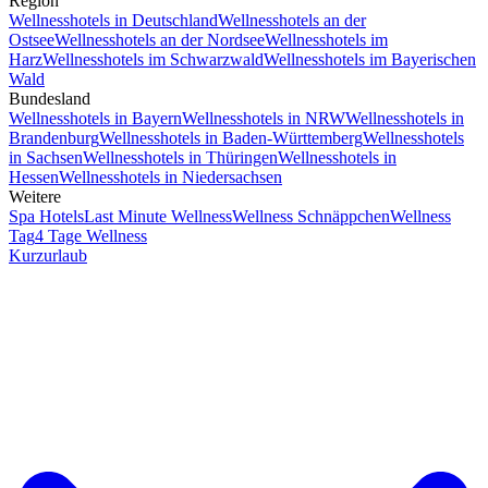
Region
Wellnesshotels in Deutschland
Wellnesshotels an der
Ostsee
Wellnesshotels an der Nordsee
Wellnesshotels im
Harz
Wellnesshotels im Schwarzwald
Wellnesshotels im Bayerischen
Wald
Bundesland
Wellnesshotels in Bayern
Wellnesshotels in NRW
Wellnesshotels in
Brandenburg
Wellnesshotels in Baden-Württemberg
Wellnesshotels
in Sachsen
Wellnesshotels in Thüringen
Wellnesshotels in
Hessen
Wellnesshotels in Niedersachsen
Weitere
Spa Hotels
Last Minute Wellness
Wellness Schnäppchen
Wellness
Tag
4 Tage Wellness
Kurzurlaub