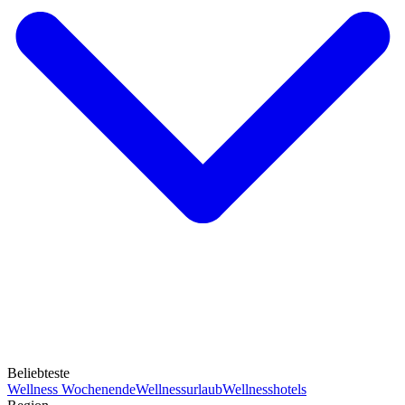
Beliebteste
Wellness Wochenende
Wellnessurlaub
Wellnesshotels