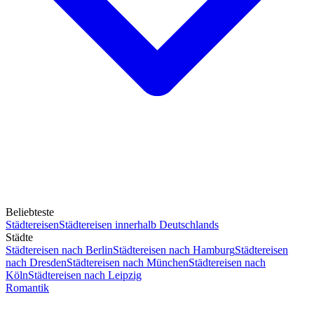
Beliebteste
Städtereisen
Städtereisen innerhalb Deutschlands
Städte
Städtereisen nach Berlin
Städtereisen nach Hamburg
Städtereisen
nach Dresden
Städtereisen nach München
Städtereisen nach
Köln
Städtereisen nach Leipzig
Romantik