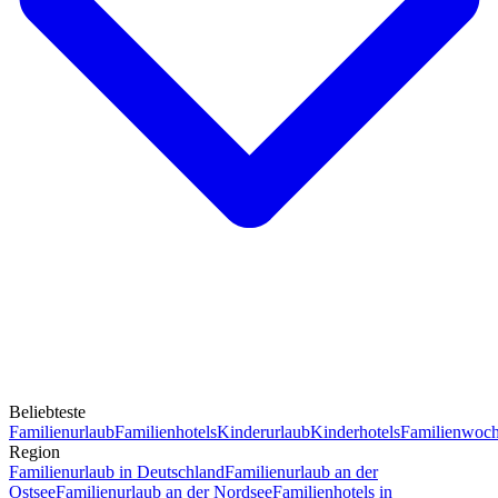
Beliebteste
Familienurlaub
Familienhotels
Kinderurlaub
Kinderhotels
Familienwoc
Region
Familienurlaub in Deutschland
Familienurlaub an der
Ostsee
Familienurlaub an der Nordsee
Familienhotels in