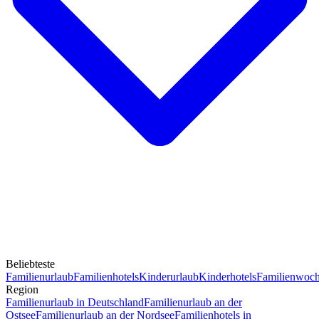
Beliebteste
Familienurlaub
Familienhotels
Kinderurlaub
Kinderhotels
Familienwoc
Region
Familienurlaub in Deutschland
Familienurlaub an der
Ostsee
Familienurlaub an der Nordsee
Familienhotels in