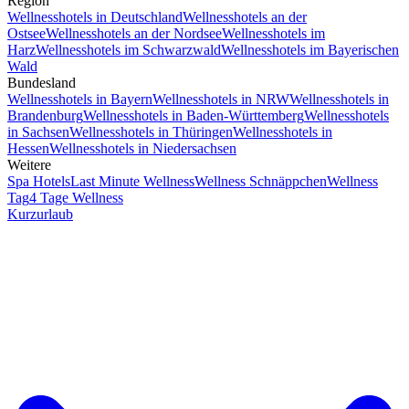
Region
Wellnesshotels in Deutschland
Wellnesshotels an der
Ostsee
Wellnesshotels an der Nordsee
Wellnesshotels im
Harz
Wellnesshotels im Schwarzwald
Wellnesshotels im Bayerischen
Wald
Bundesland
Wellnesshotels in Bayern
Wellnesshotels in NRW
Wellnesshotels in
Brandenburg
Wellnesshotels in Baden-Württemberg
Wellnesshotels
in Sachsen
Wellnesshotels in Thüringen
Wellnesshotels in
Hessen
Wellnesshotels in Niedersachsen
Weitere
Spa Hotels
Last Minute Wellness
Wellness Schnäppchen
Wellness
Tag
4 Tage Wellness
Kurzurlaub