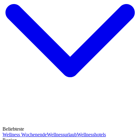
Beliebteste
Wellness Wochenende
Wellnessurlaub
Wellnesshotels