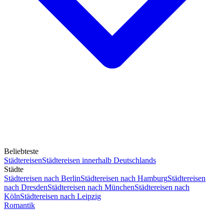
Beliebteste
Städtereisen
Städtereisen innerhalb Deutschlands
Städte
Städtereisen nach Berlin
Städtereisen nach Hamburg
Städtereisen
nach Dresden
Städtereisen nach München
Städtereisen nach
Köln
Städtereisen nach Leipzig
Romantik