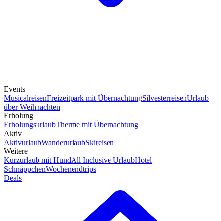
Events
Musicalreisen
Freizeitpark mit Übernachtung
Silvesterreisen
Urlaub
über Weihnachten
Erholung
Erholungsurlaub
Therme mit Übernachtung
Aktiv
Aktivurlaub
Wanderurlaub
Skireisen
Weitere
Kurzurlaub mit Hund
All Inclusive Urlaub
Hotel
Schnäppchen
Wochenendtrips
Deals