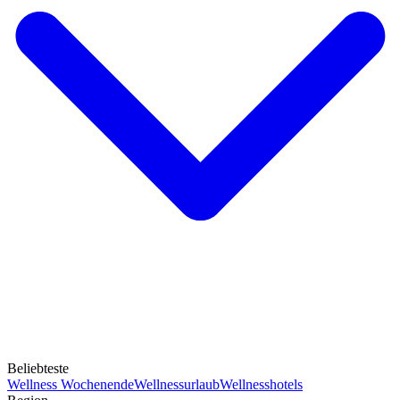
Beliebteste
Wellness Wochenende
Wellnessurlaub
Wellnesshotels