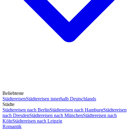
Beliebteste
Städtereisen
Städtereisen innerhalb Deutschlands
Städte
Städtereisen nach Berlin
Städtereisen nach Hamburg
Städtereisen
nach Dresden
Städtereisen nach München
Städtereisen nach
Köln
Städtereisen nach Leipzig
Romantik