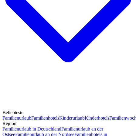
Beliebteste
Familienurlaub
Familienhotels
Kinderurlaub
Kinderhotels
Familienwoc
Region
Familienurlaub in Deutschland
Familienurlaub an der
Ostsee
Familienurlaub an der Nordsee
Familienhotels in