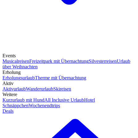
Events
Musicalreisen
Freizeitpark mit Übernachtung
Silvesterreisen
Urlaub
über Weihnachten
Erholung
Erholungsurlaub
Therme mit Übernachtung
Aktiv
Aktivurlaub
Wanderurlaub
Skireisen
Weitere
Kurzurlaub mit Hund
All Inclusive Urlaub
Hotel
Schnäppchen
Wochenendtrips
Deals