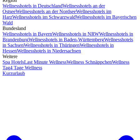
Region
Wellnesshotels in Deutschland
Wellnesshotels an der
Ostsee
Wellnesshotels an der Nordsee
Wellnesshotels im
Harz
Wellnesshotels im Schwarzwald
Wellnesshotels im Bayerischen
Wald
Bundesland
Wellnesshotels in Bayern
Wellnesshotels in NRW
Wellnesshotels in
Brandenburg
Wellnesshotels in Baden-Württemberg
Wellnesshotels
in Sachsen
Wellnesshotels in Thüringen
Wellnesshotels in
Hessen
Wellnesshotels in Niedersachsen
Weitere
Spa Hotels
Last Minute Wellness
Wellness Schnäppchen
Wellness
Tag
4 Tage Wellness
Kurzurlaub