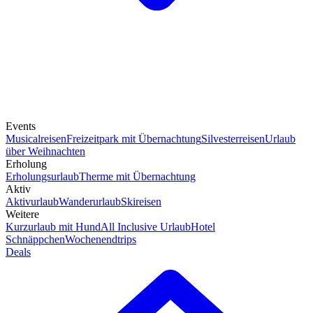
Events
Musicalreisen
Freizeitpark mit Übernachtung
Silvesterreisen
Urlaub
über Weihnachten
Erholung
Erholungsurlaub
Therme mit Übernachtung
Aktiv
Aktivurlaub
Wanderurlaub
Skireisen
Weitere
Kurzurlaub mit Hund
All Inclusive Urlaub
Hotel
Schnäppchen
Wochenendtrips
Deals