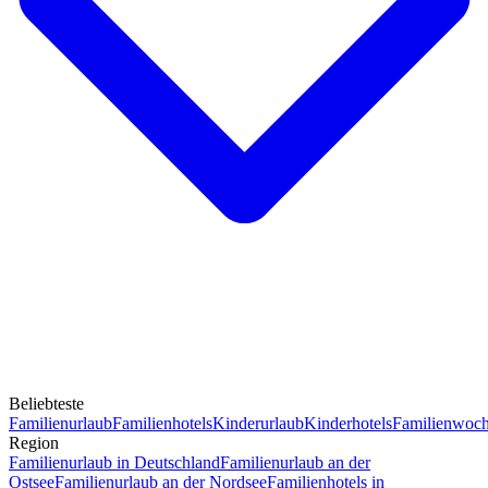
Beliebteste
Familienurlaub
Familienhotels
Kinderurlaub
Kinderhotels
Familienwoc
Region
Familienurlaub in Deutschland
Familienurlaub an der
Ostsee
Familienurlaub an der Nordsee
Familienhotels in