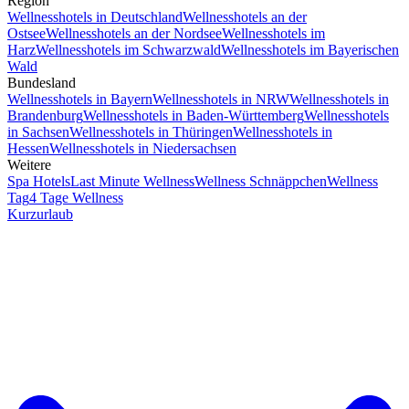
Region
Wellnesshotels in Deutschland
Wellnesshotels an der
Ostsee
Wellnesshotels an der Nordsee
Wellnesshotels im
Harz
Wellnesshotels im Schwarzwald
Wellnesshotels im Bayerischen
Wald
Bundesland
Wellnesshotels in Bayern
Wellnesshotels in NRW
Wellnesshotels in
Brandenburg
Wellnesshotels in Baden-Württemberg
Wellnesshotels
in Sachsen
Wellnesshotels in Thüringen
Wellnesshotels in
Hessen
Wellnesshotels in Niedersachsen
Weitere
Spa Hotels
Last Minute Wellness
Wellness Schnäppchen
Wellness
Tag
4 Tage Wellness
Kurzurlaub