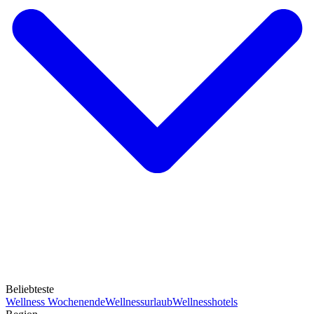
Beliebteste
Wellness Wochenende
Wellnessurlaub
Wellnesshotels