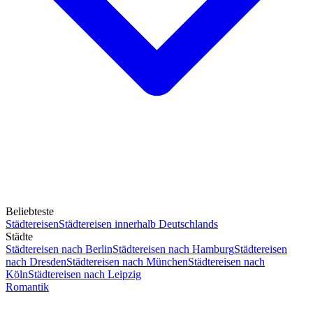
Beliebteste
Städtereisen
Städtereisen innerhalb Deutschlands
Städte
Städtereisen nach Berlin
Städtereisen nach Hamburg
Städtereisen
nach Dresden
Städtereisen nach München
Städtereisen nach
Köln
Städtereisen nach Leipzig
Romantik