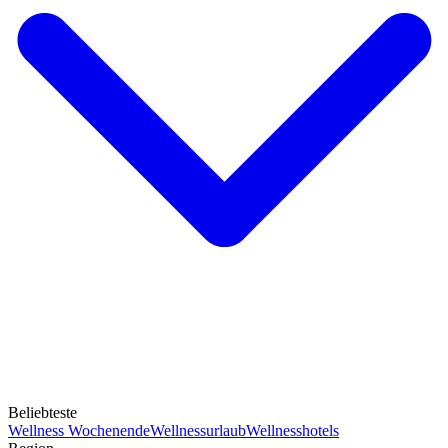
Beliebteste
Wellness Wochenende
Wellnessurlaub
Wellnesshotels