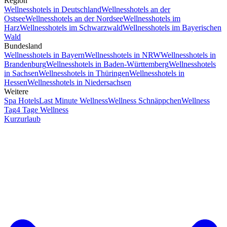
Region
Wellnesshotels in Deutschland
Wellnesshotels an der
Ostsee
Wellnesshotels an der Nordsee
Wellnesshotels im
Harz
Wellnesshotels im Schwarzwald
Wellnesshotels im Bayerischen
Wald
Bundesland
Wellnesshotels in Bayern
Wellnesshotels in NRW
Wellnesshotels in
Brandenburg
Wellnesshotels in Baden-Württemberg
Wellnesshotels
in Sachsen
Wellnesshotels in Thüringen
Wellnesshotels in
Hessen
Wellnesshotels in Niedersachsen
Weitere
Spa Hotels
Last Minute Wellness
Wellness Schnäppchen
Wellness
Tag
4 Tage Wellness
Kurzurlaub