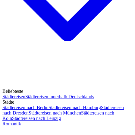
Beliebteste
Städtereisen
Städtereisen innerhalb Deutschlands
Städte
Städtereisen nach Berlin
Städtereisen nach Hamburg
Städtereisen
nach Dresden
Städtereisen nach München
Städtereisen nach
Köln
Städtereisen nach Leipzig
Romantik