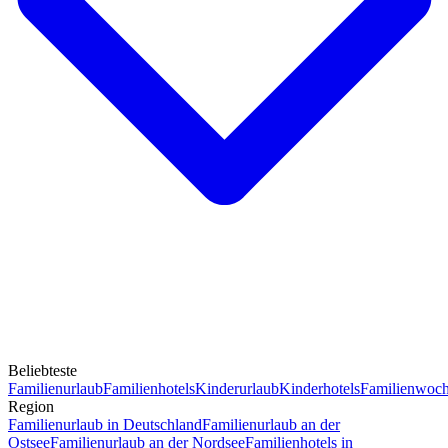
Beliebteste
Familienurlaub
Familienhotels
Kinderurlaub
Kinderhotels
Familienwoc
Region
Familienurlaub in Deutschland
Familienurlaub an der
Ostsee
Familienurlaub an der Nordsee
Familienhotels in