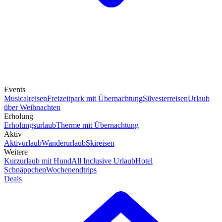
Events
Musicalreisen
Freizeitpark mit Übernachtung
Silvesterreisen
Urlaub
über Weihnachten
Erholung
Erholungsurlaub
Therme mit Übernachtung
Aktiv
Aktivurlaub
Wanderurlaub
Skireisen
Weitere
Kurzurlaub mit Hund
All Inclusive Urlaub
Hotel
Schnäppchen
Wochenendtrips
Deals