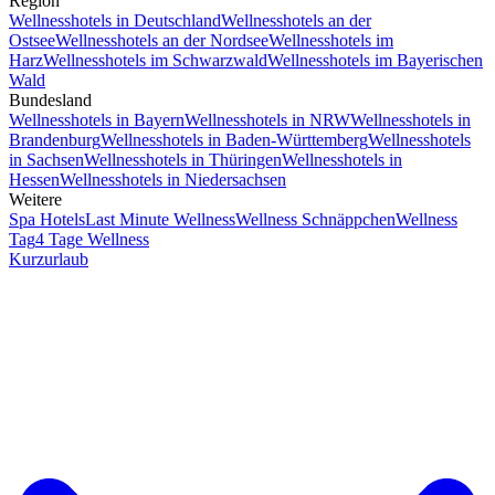
Region
Wellnesshotels in Deutschland
Wellnesshotels an der
Ostsee
Wellnesshotels an der Nordsee
Wellnesshotels im
Harz
Wellnesshotels im Schwarzwald
Wellnesshotels im Bayerischen
Wald
Bundesland
Wellnesshotels in Bayern
Wellnesshotels in NRW
Wellnesshotels in
Brandenburg
Wellnesshotels in Baden-Württemberg
Wellnesshotels
in Sachsen
Wellnesshotels in Thüringen
Wellnesshotels in
Hessen
Wellnesshotels in Niedersachsen
Weitere
Spa Hotels
Last Minute Wellness
Wellness Schnäppchen
Wellness
Tag
4 Tage Wellness
Kurzurlaub