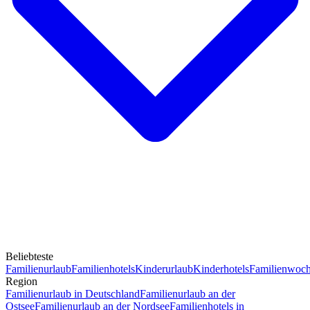
Beliebteste
Familienurlaub
Familienhotels
Kinderurlaub
Kinderhotels
Familienwoc
Region
Familienurlaub in Deutschland
Familienurlaub an der
Ostsee
Familienurlaub an der Nordsee
Familienhotels in