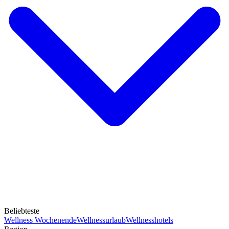
Beliebteste
Wellness Wochenende
Wellnessurlaub
Wellnesshotels