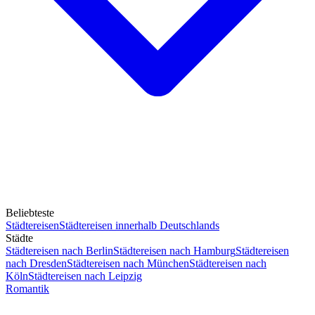
Beliebteste
Städtereisen
Städtereisen innerhalb Deutschlands
Städte
Städtereisen nach Berlin
Städtereisen nach Hamburg
Städtereisen
nach Dresden
Städtereisen nach München
Städtereisen nach
Köln
Städtereisen nach Leipzig
Romantik