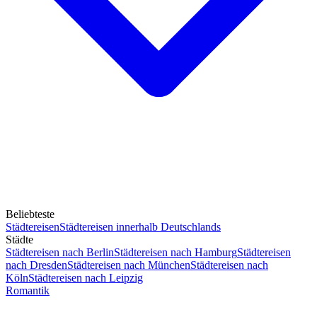
Beliebteste
Städtereisen
Städtereisen innerhalb Deutschlands
Städte
Städtereisen nach Berlin
Städtereisen nach Hamburg
Städtereisen
nach Dresden
Städtereisen nach München
Städtereisen nach
Köln
Städtereisen nach Leipzig
Romantik