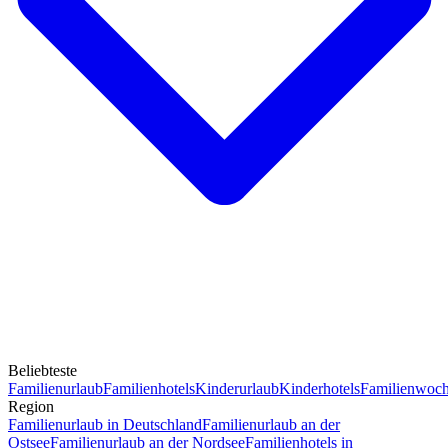
Beliebteste
Familienurlaub
Familienhotels
Kinderurlaub
Kinderhotels
Familienwoc
Region
Familienurlaub in Deutschland
Familienurlaub an der
Ostsee
Familienurlaub an der Nordsee
Familienhotels in