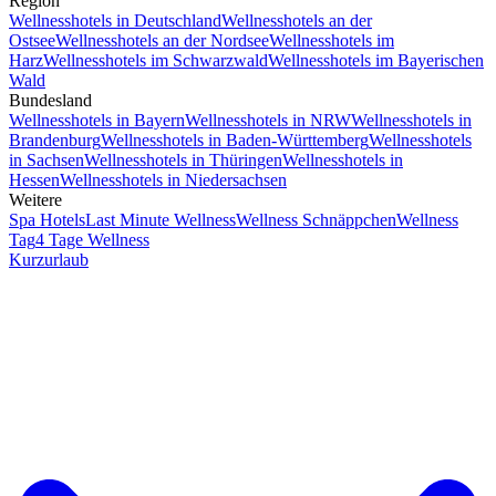
Region
Wellnesshotels in Deutschland
Wellnesshotels an der
Ostsee
Wellnesshotels an der Nordsee
Wellnesshotels im
Harz
Wellnesshotels im Schwarzwald
Wellnesshotels im Bayerischen
Wald
Bundesland
Wellnesshotels in Bayern
Wellnesshotels in NRW
Wellnesshotels in
Brandenburg
Wellnesshotels in Baden-Württemberg
Wellnesshotels
in Sachsen
Wellnesshotels in Thüringen
Wellnesshotels in
Hessen
Wellnesshotels in Niedersachsen
Weitere
Spa Hotels
Last Minute Wellness
Wellness Schnäppchen
Wellness
Tag
4 Tage Wellness
Kurzurlaub