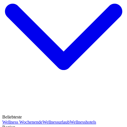
Beliebteste
Wellness Wochenende
Wellnessurlaub
Wellnesshotels