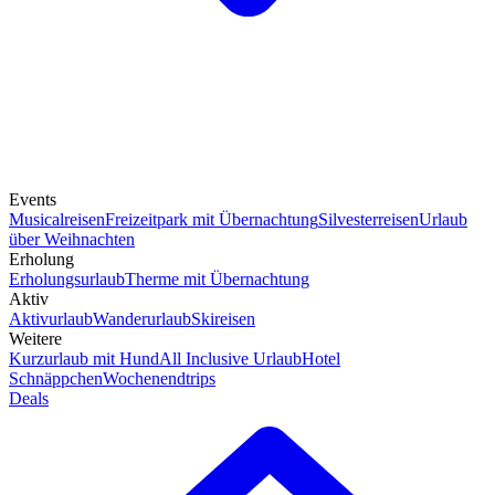
Events
Musicalreisen
Freizeitpark mit Übernachtung
Silvesterreisen
Urlaub
über Weihnachten
Erholung
Erholungsurlaub
Therme mit Übernachtung
Aktiv
Aktivurlaub
Wanderurlaub
Skireisen
Weitere
Kurzurlaub mit Hund
All Inclusive Urlaub
Hotel
Schnäppchen
Wochenendtrips
Deals