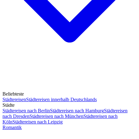
Beliebteste
Städtereisen
Städtereisen innerhalb Deutschlands
Städte
Städtereisen nach Berlin
Städtereisen nach Hamburg
Städtereisen
nach Dresden
Städtereisen nach München
Städtereisen nach
Köln
Städtereisen nach Leipzig
Romantik