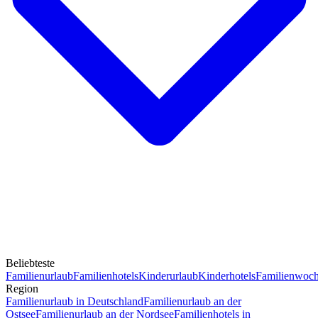
Beliebteste
Familienurlaub
Familienhotels
Kinderurlaub
Kinderhotels
Familienwoc
Region
Familienurlaub in Deutschland
Familienurlaub an der
Ostsee
Familienurlaub an der Nordsee
Familienhotels in