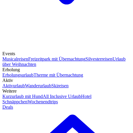
Events
Musicalreisen
Freizeitpark mit Übernachtung
Silvesterreisen
Urlaub
über Weihnachten
Erholung
Erholungsurlaub
Therme mit Übernachtung
Aktiv
Aktivurlaub
Wanderurlaub
Skireisen
Weitere
Kurzurlaub mit Hund
All Inclusive Urlaub
Hotel
Schnäppchen
Wochenendtrips
Deals