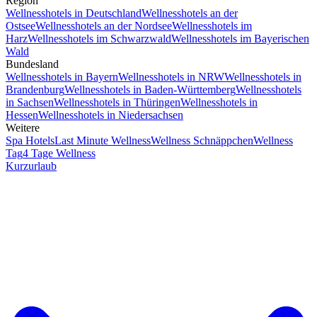
Region
Wellnesshotels in Deutschland
Wellnesshotels an der
Ostsee
Wellnesshotels an der Nordsee
Wellnesshotels im
Harz
Wellnesshotels im Schwarzwald
Wellnesshotels im Bayerischen
Wald
Bundesland
Wellnesshotels in Bayern
Wellnesshotels in NRW
Wellnesshotels in
Brandenburg
Wellnesshotels in Baden-Württemberg
Wellnesshotels
in Sachsen
Wellnesshotels in Thüringen
Wellnesshotels in
Hessen
Wellnesshotels in Niedersachsen
Weitere
Spa Hotels
Last Minute Wellness
Wellness Schnäppchen
Wellness
Tag
4 Tage Wellness
Kurzurlaub