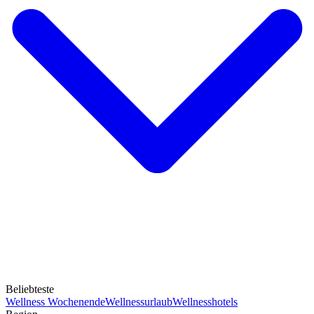
Beliebteste
Wellness Wochenende
Wellnessurlaub
Wellnesshotels