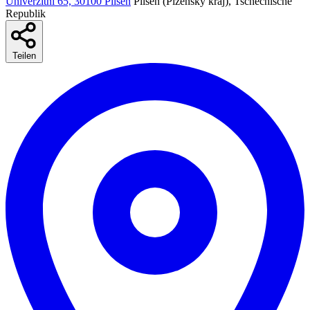
Univerzitni 65, 30100 Pilsen
Pilsen (Plzeňský kraj), Tschechische
Republik
Teilen