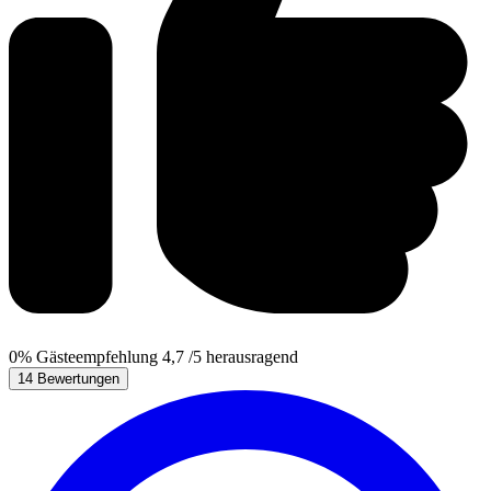
0%
Gästeempfehlung
4,7
/5
herausragend
14 Bewertungen