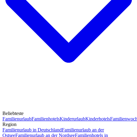
Beliebteste
Familienurlaub
Familienhotels
Kinderurlaub
Kinderhotels
Familienwoc
Region
Familienurlaub in Deutschland
Familienurlaub an der
Ostsee
Familienurlaub an der Nordsee
Familienhotels in