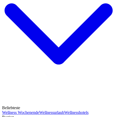
Beliebteste
Wellness Wochenende
Wellnessurlaub
Wellnesshotels