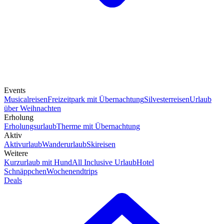
Events
Musicalreisen
Freizeitpark mit Übernachtung
Silvesterreisen
Urlaub
über Weihnachten
Erholung
Erholungsurlaub
Therme mit Übernachtung
Aktiv
Aktivurlaub
Wanderurlaub
Skireisen
Weitere
Kurzurlaub mit Hund
All Inclusive Urlaub
Hotel
Schnäppchen
Wochenendtrips
Deals