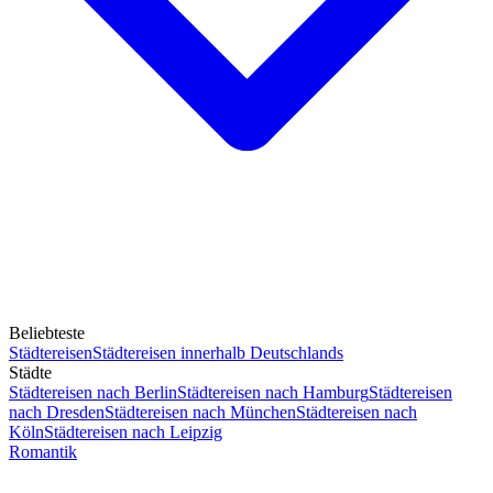
Beliebteste
Städtereisen
Städtereisen innerhalb Deutschlands
Städte
Städtereisen nach Berlin
Städtereisen nach Hamburg
Städtereisen
nach Dresden
Städtereisen nach München
Städtereisen nach
Köln
Städtereisen nach Leipzig
Romantik