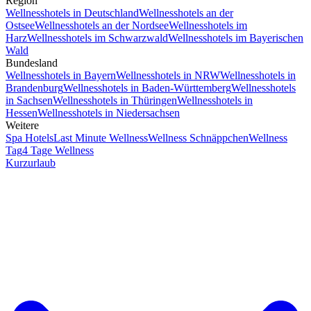
Region
Wellnesshotels in Deutschland
Wellnesshotels an der
Ostsee
Wellnesshotels an der Nordsee
Wellnesshotels im
Harz
Wellnesshotels im Schwarzwald
Wellnesshotels im Bayerischen
Wald
Bundesland
Wellnesshotels in Bayern
Wellnesshotels in NRW
Wellnesshotels in
Brandenburg
Wellnesshotels in Baden-Württemberg
Wellnesshotels
in Sachsen
Wellnesshotels in Thüringen
Wellnesshotels in
Hessen
Wellnesshotels in Niedersachsen
Weitere
Spa Hotels
Last Minute Wellness
Wellness Schnäppchen
Wellness
Tag
4 Tage Wellness
Kurzurlaub