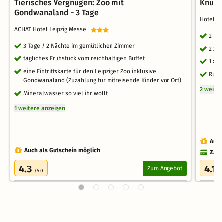
Tierisches Vergnügen: Zoo mit
Knüll
Gondwanaland - 3 Tage
Hotel 
ACHAT Hotel Leipzig Messe
2 Üb
3 Tage / 2 Nächte im gemütlichen Zimmer
2 x 
tägliches Frühstück vom reichhaltigen Buffet
1 x 
eine Eintrittskarte für den Leipziger Zoo inklusive
Rund
Gondwanaland (Zuzahlung für mitreisende Kinder vor Ort)
2 weite
Mineralwasser so viel ihr wollt
1 weitere anzeigen
Auch
Auch als Gutschein möglich
Zahl
4.3
4.1
Zum Angebot
/5.0
/