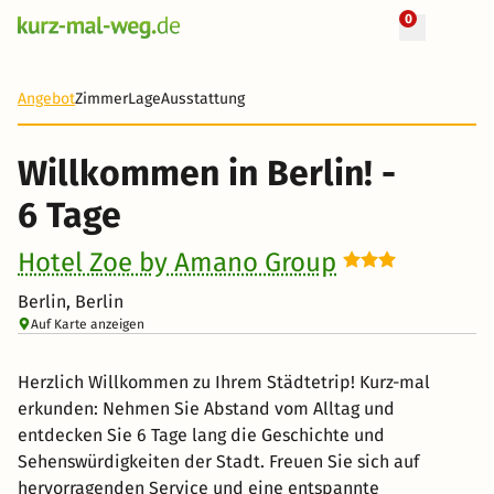
0
6 Tage
631 €
Angebot
Zimmer
Lage
Ausstattung
-76%
Willkommen in Berlin! -
6 Tage
Hotel Zoe by Amano Group
Berlin, Berlin
Auf Karte anzeigen
Herzlich Willkommen zu Ihrem Städtetrip! Kurz-mal
erkunden: Nehmen Sie Abstand vom Alltag und
entdecken Sie 6 Tage lang die Geschichte und
Sehenswürdigkeiten der Stadt. Freuen Sie sich auf
hervorragenden Service und eine entspannte