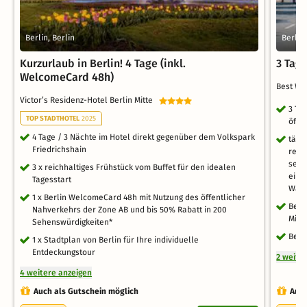
Berlin, Berlin
Berlin,
Kurzurlaub in Berlin! 4 Tage (inkl.
3 Tage
WelcomeCard 48h)
Best We
Victor’s Residenz-Hotel Berlin Mitte
3 Ta
TOP STADTHOTEL
2025
öffe
4 Tage / 3 Nächte im Hotel direkt gegenüber dem Volkspark
tägl
Friedrichshain
reic
selb
3 x reichhaltiges Frühstück vom Buffet für den idealen
ein 
Tagesstart
Waff
1 x Berlin WelcomeCard 48h mit Nutzung des öffentlicher
Bei 
Nahverkehrs der Zone AB und bis 50% Rabatt in 200
Mini
Sehenswürdigkeiten*
Berl
1 x Stadtplan von Berlin für Ihre individuelle
Entdeckungstour
2 weite
4 weitere anzeigen
Auch als Gutschein möglich
Auch