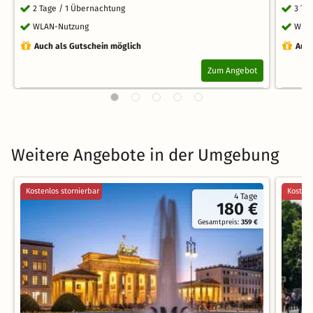
2 Tage / 1 Übernachtung
3 Ta
WLAN-Nutzung
WLA
Auch als Gutschein möglich
Auch
Zum Angebot
Weitere Angebote in der Umgebung
Kostenlos stornierbar
Kostenl
4 Tage
180 €
Gesamtpreis:
359 €