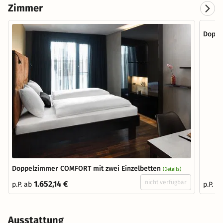
Zimmer
Doppe
Doppelzimmer COMFORT mit zwei Einzelbetten
(Details)
nicht verfügbar
1.652,14 €
p.P. ab
p.P. a
Ausstattung