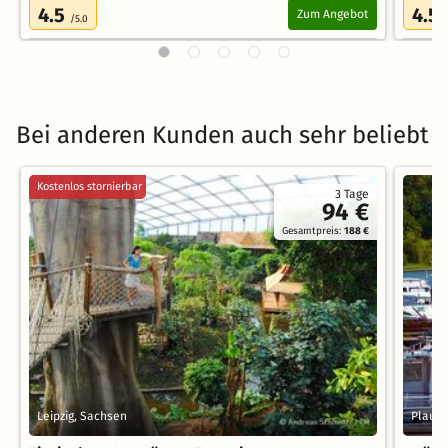
4.5
4.5
Zum Angebot
/5.0
Bei anderen Kunden auch sehr beliebt
Kostenlos stornierbar
3 Tage
94 €
Gesamtpreis:
188 €
Leipzig, Sachsen
Plau 