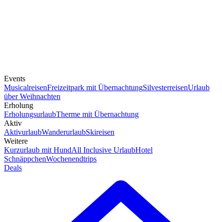
Events
Musicalreisen
Freizeitpark mit Übernachtung
Silvesterreisen
Urlaub
über Weihnachten
Erholung
Erholungsurlaub
Therme mit Übernachtung
Aktiv
Aktivurlaub
Wanderurlaub
Skireisen
Weitere
Kurzurlaub mit Hund
All Inclusive Urlaub
Hotel
Schnäppchen
Wochenendtrips
Deals