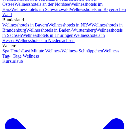
Ostsee
Wellnesshotels an der Nordsee
Wellnesshotels im
Harz
Wellnesshotels im Schwarzwald
Wellnesshotels im Bayerischen
Wald
Bundesland
Wellnesshotels in Bayern
Wellnesshotels in NRW
Wellnesshotels in
Brandenburg
Wellnesshotels in Baden-Württemberg
Wellnesshotels
in Sachsen
Wellnesshotels in Thüringen
Wellnesshotels in
Hessen
Wellnesshotels in Niedersachsen
Weitere
Spa Hotels
Last Minute Wellness
Wellness Schnäppchen
Wellness
Tag
4 Tage Wellness
Kurzurlaub