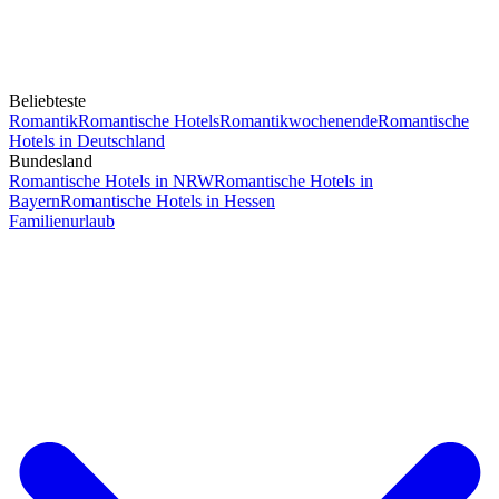
Beliebteste
Romantik
Romantische Hotels
Romantikwochenende
Romantische
Hotels in Deutschland
Bundesland
Romantische Hotels in NRW
Romantische Hotels in
Bayern
Romantische Hotels in Hessen
Familienurlaub