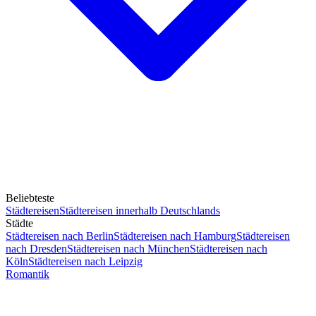
Beliebteste
Städtereisen
Städtereisen innerhalb Deutschlands
Städte
Städtereisen nach Berlin
Städtereisen nach Hamburg
Städtereisen
nach Dresden
Städtereisen nach München
Städtereisen nach
Köln
Städtereisen nach Leipzig
Romantik