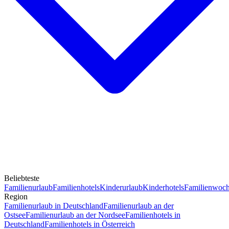
Beliebteste
Familienurlaub
Familienhotels
Kinderurlaub
Kinderhotels
Familienwoc
Region
Familienurlaub in Deutschland
Familienurlaub an der
Ostsee
Familienurlaub an der Nordsee
Familienhotels in
Deutschland
Familienhotels in Österreich