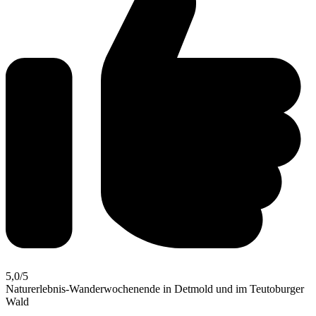
5,0
/5
Naturerlebnis-Wanderwochenende in Detmold und im Teutoburger
Wald