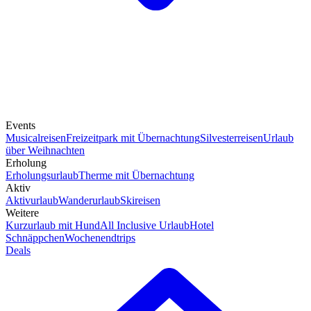
Events
Musicalreisen
Freizeitpark mit Übernachtung
Silvesterreisen
Urlaub
über Weihnachten
Erholung
Erholungsurlaub
Therme mit Übernachtung
Aktiv
Aktivurlaub
Wanderurlaub
Skireisen
Weitere
Kurzurlaub mit Hund
All Inclusive Urlaub
Hotel
Schnäppchen
Wochenendtrips
Deals