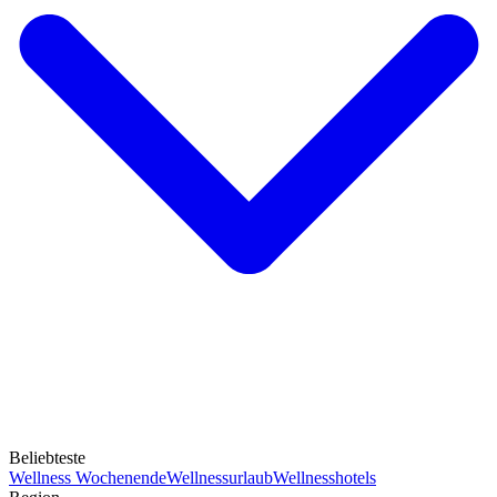
Beliebteste
Wellness Wochenende
Wellnessurlaub
Wellnesshotels