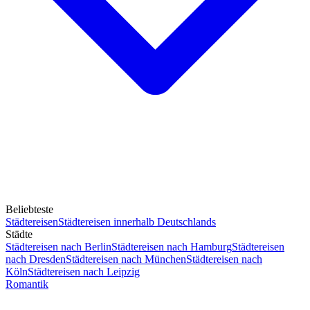
Beliebteste
Städtereisen
Städtereisen innerhalb Deutschlands
Städte
Städtereisen nach Berlin
Städtereisen nach Hamburg
Städtereisen
nach Dresden
Städtereisen nach München
Städtereisen nach
Köln
Städtereisen nach Leipzig
Romantik