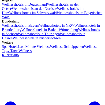
Region
Wellnesshotels in Deutschland
Wellnesshotels an der
Ostsee
Wellnesshotels an der Nordsee
Wellnesshotels im
Harz
Wellnesshotels im Schwarzwald
Wellnesshotels im Bayerischen
Wald
Bundesland
Wellnesshotels in Bayern
Wellnesshotels in NRW
Wellnesshotels in
Brandenburg
Wellnesshotels in Baden-Württemberg
Wellnesshotels
in Sachsen
Wellnesshotels in Thüringen
Wellnesshotels in
Hessen
Wellnesshotels in Niedersachsen
Weitere
Spa Hotels
Last Minute Wellness
Wellness Schnäppchen
Wellness
Tag
4 Tage Wellness
Kurzurlaub