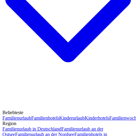
Beliebteste
Familienurlaub
Familienhotels
Kinderurlaub
Kinderhotels
Familienwoc
Region
Familienurlaub in Deutschland
Familienurlaub an der
Ostsee
Familienurlaub an der Nordsee
Familienhotels in